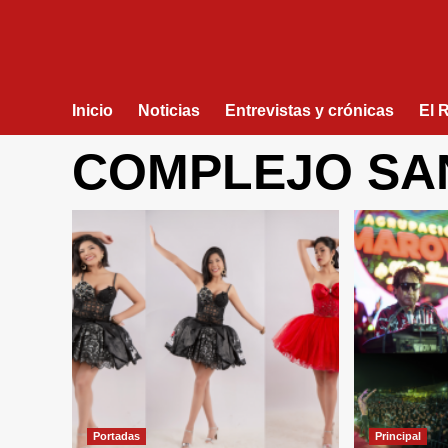
Inicio
Noticias
Entrevistas y crónicas
El 
COMPLEJO SA
Portadas
Principal