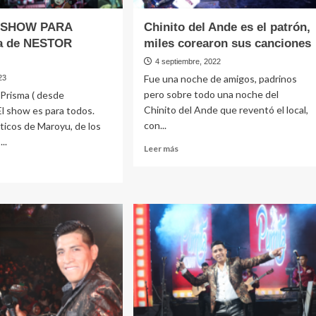
 SHOW PARA
Chinito del Ande es el patrón,
a de NESTOR
miles corearon sus canciones
4 septiembre, 2022
Fue una noche de amigos, padrinos
23
pero sobre todo una noche del
Prisma ( desde
Chinito del Ande que reventó el local,
l show es para todos.
con...
áticos de Maroyu, de los
...
Leer
Leer más
más
sobre
Chinito
e
del
OYU
Ande
W
es
A
el
OS,
patrón,
miles
corearon
TOR
sus
RA
canciones