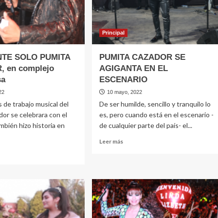
Principal
TE SOLO PUMITA
PUMITA CAZADOR SE
 en complejo
AGIGANTA EN EL
sa
ESCENARIO
22
10 mayo, 2022
s de trabajo musical del
De ser humilde, sencillo y tranquilo lo
or se celebrara con el
es, pero cuando está en el escenario -
bién hizo historia en
de cualquier parte del país- el...
Leer
Leer más
más
sobre
PUMITA
e
CAZADOR
AMENTE
SE
O
AGIGANTA
ITA
EN
ADOR,
EL