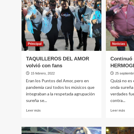
fotos
comp
exclusivas
Sant
Rosa
Principal
Noticias
TAQUILLEROS DEL AMOR
Continuó 
volvió con fans
HERMOG
15 febrero, 2022
25 septiemb
Eran los Puntos del Amor, pero en
Quizá no es e
pandemia casi todos los músicos que
onda sureña 
integraban a la respetada agrupación
verdades fue
sureña se...
contra...
Leer
Leer
Leer más
Leer más
más
más
sobre
sobr
TAQUILLEROS
Cont
DEL
con