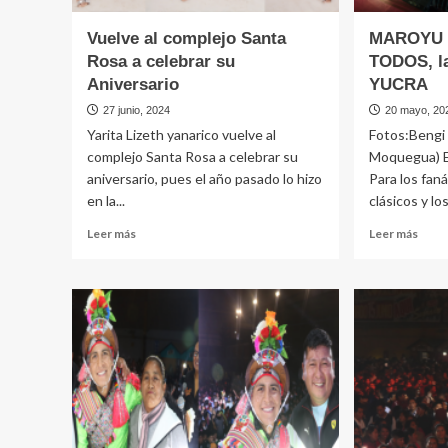
Vuelve al complejo Santa
MAROYU
Rosa a celebrar su
TODOS, l
Aniversario
YUCRA
27 junio, 2024
20 mayo, 20
Yarita Lizeth yanarico vuelve al
Fotos:Bengi 
complejo Santa Rosa a celebrar su
Moquegua) E
aniversario, pues el año pasado lo hizo
Para los fan
en la...
clásicos y los
Leer
Leer
Leer más
Leer más
más
más
sobre
sobr
Vuelve
MAR
al
SHO
complejo
PAR
Santa
TOD
Rosa
la
a
de
celebrar
NES
su
YUC
Aniversario