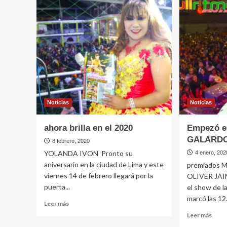
AMOR
la
volvió
onda
con
sureñ
fans
HER
HUA
Noticias
Noticias
ahora brilla en el 2020
Empezó el
GALARDO
8 febrero, 2020
YOLANDA IVON Pronto su
4 enero, 202
aniversario en la ciudad de Lima y este
premiados 
viernes 14 de febrero llegará por la
OLIVER JAIM
puerta...
el show de la
marcó las 12.
Leer
Leer más
más
Leer
Leer más
sobre
más