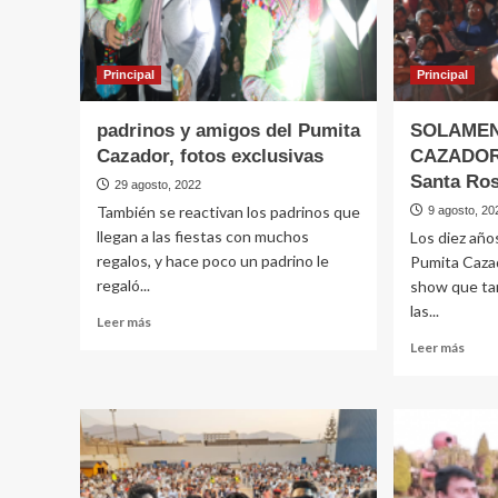
Principal
Principal
padrinos y amigos del Pumita
SOLAMEN
Cazador, fotos exclusivas
CAZADOR,
Santa Ro
29 agosto, 2022
También se reactivan los padrinos que
9 agosto, 20
llegan a las fiestas con muchos
Los diez año
regalos, y hace poco un padrino le
Pumita Cazad
regaló...
show que tam
las...
Leer
Leer más
más
Leer
Leer más
sobre
más
padrinos
sobr
y
SOL
amigos
SOL
del
PUM
Pumita
CAZ
Cazador,
en