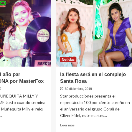
esperado
en
Lima
a,
!!!
MOGENES
MAN
Noticias
 año par
la fiesta será en el complejo
NA por MasterFox
Santa Rosa
0
30 diciembre, 2019
MUÑEQUITA MILLY Y
Star producciones presenta el
E Justo cuando termina
espectáculo 100 por ciento sureño en
 Muñequita Milly el reloj
el aniversario del grupo Coralí de
..
Cliver Fidel, este martes...
Leer
Leer más
más