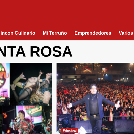
Rincon Culinario
Mi Terruño
Emprendedores
Varios
NTA ROSA
Principal