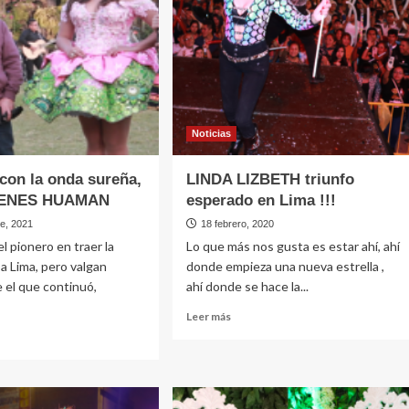
ESCENARIO
lejo
a
Noticias
con la onda sureña,
LINDA LIZBETH triunfo
ENES HUAMAN
esperado en Lima !!!
re, 2021
18 febrero, 2020
l pionero en traer la
Lo que más nos gusta es estar ahí, ahí
a Lima, pero valgan
donde empieza una nueva estrella ,
 el que continuó,
ahí donde se hace la...
Leer
Leer más
más
sobre
LINDA
e
LIZBETH
inuó
triunfo