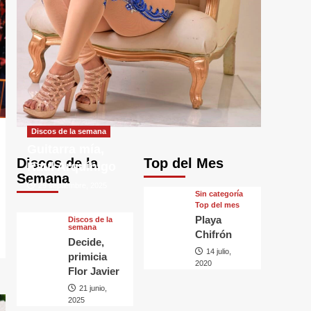
Discos de la semana
Guitarra mía,
Discos de la
Top del Mes
Raul Arquínigo
Semana
29 septiembre, 2025
Sin categorí­a
Top del mes
Playa
Discos de la
semana
Chifrón
Decide,
14 julio,
primicia
2020
Flor Javier
21 junio,
2025