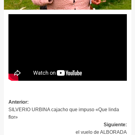
Navegación
Anterior:
SILVERIO URBINA cajacho que impuso «Que linda
de
flor»
entradas
Siguiente:
el vuelo de ALBORADA