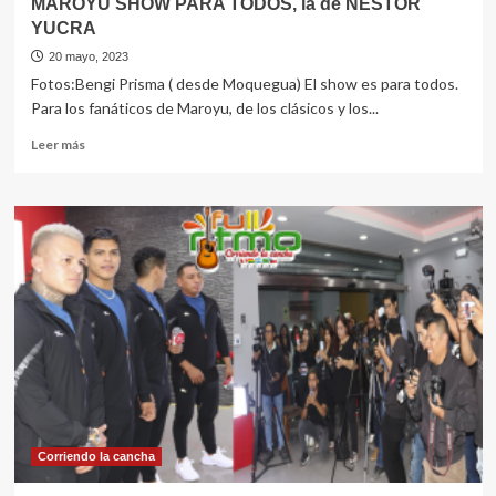
MAROYU SHOW PARA TODOS, la de NESTOR
YUCRA
20 mayo, 2023
Fotos:Bengi Prisma ( desde Moquegua) El show es para todos.
Para los fanáticos de Maroyu, de los clásicos y los...
Leer
Leer más
más
sobre
MAROYU
SHOW
PARA
TODOS,
la
de
NESTOR
YUCRA
Corriendo la cancha