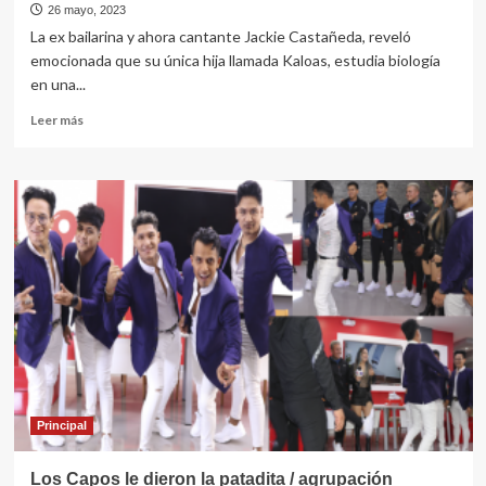
26 mayo, 2023
La ex bailarina y ahora cantante Jackie Castañeda, reveló
emocionada que su única hija llamada Kaloas, estudia biología
en una...
Leer
Leer más
más
sobre
Jackie
Castañeda
lleva
cumbia
perucha
a
gringos
Principal
Los Capos le dieron la patadita / agrupación