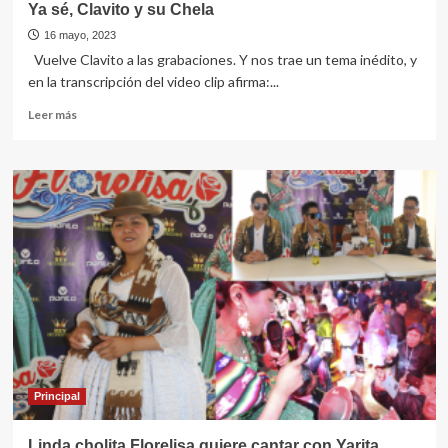
Ya sé, Clavito y su Chela
16 mayo, 2023
Vuelve Clavito a las grabaciones. Y nos trae un tema inédito, y
en la transcripción del video clip afirma:...
Leer
Leer más
más
sobre
Ya
sé,
Clavito
y
su
Chela
Principal
Linda cholita Florelisa quiere cantar con Yarita