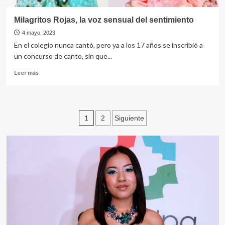
Milagritos Rojas, la voz sensual del sentimiento
4 mayo, 2023
En el colegio nunca cantó, pero ya a los 17 años se inscribió a
un concurso de canto, sin que...
Leer
Leer más
más
sobre
Milagritos
Rojas,
Navegación
1
2
Siguiente
la
voz
de
sensual
entradas
del
sentimiento