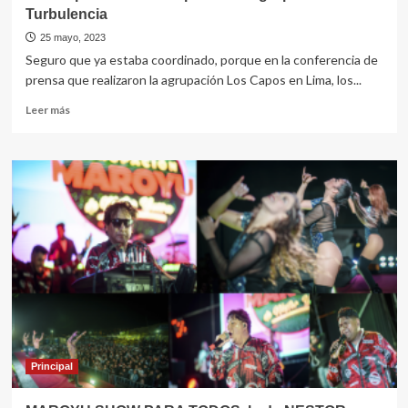
Turbulencia
25 mayo, 2023
Seguro que ya estaba coordinado, porque en la conferencia de
prensa que realizaron la agrupación Los Capos en Lima, los...
Leer
Leer más
más
sobre
Los
Capos
le
dieron
la
patadita
/
agrupación
Turbulencia
Principal