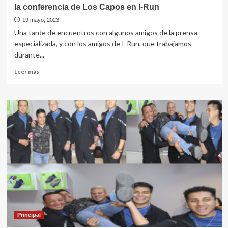
la conferencia de Los Capos en I-Run
19 mayo, 2023
Una tarde de encuentros con algunos amigos de la prensa
especializada, y con los amigos de I-Run, que trabajamos
durante...
Leer
Leer más
más
sobre
la
conferencia
de
Los
Capos
en
I-
Run
Principal