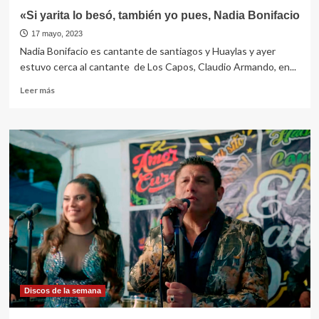
«Si yarita lo besó, también yo pues, Nadia Bonifacio
17 mayo, 2023
Nadia Bonifacio es cantante de santiagos y Huaylas y ayer
estuvo cerca al cantante de Los Capos, Claudio Armando, en...
Leer
Leer más
más
sobre
«Si
yarita
lo
besó,
también
yo
pues,
Nadia
Bonifacio
Discos de la semana