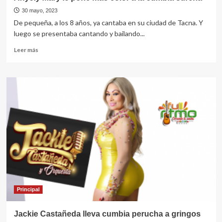
30 mayo, 2023
De pequeña, a los 8 años, ya cantaba en su ciudad de Tacna. Y
luego se presentaba cantando y bailando...
Leer
Leer más
más
sobre
Anyely
Mary
le
pone
más
color
a
la
cumbia
sureña
Principal
Jackie Castañeda lleva cumbia perucha a gringos