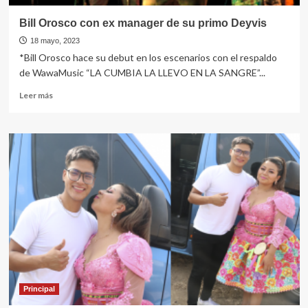
Bill Orosco con ex manager de su primo Deyvis
18 mayo, 2023
*Bill Orosco hace su debut en los escenarios con el respaldo
de WawaMusic “LA CUMBIA LA LLEVO EN LA SANGRE”...
Leer
Leer más
más
sobre
Bill
Orosco
con
ex
manager
de
su
primo
Deyvis
Principal