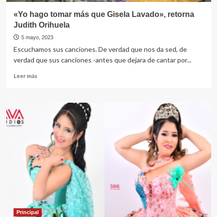
«Yo hago tomar más que Gisela Lavado», retorna
Judith Orihuela
5 mayo, 2023
Escuchamos sus canciones. De verdad que nos da sed, de
verdad que sus canciones -antes que dejara de cantar por...
Leer
Leer más
más
sobre
«Yo
hago
tomar
más
que
Gisela
Lavado»,
retorna
Judith
Orihuela
Principal