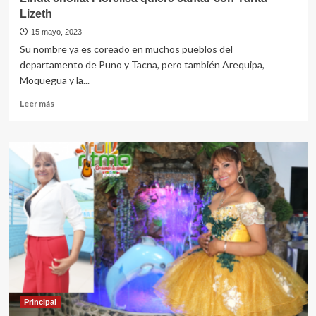
Lizeth
15 mayo, 2023
Su nombre ya es coreado en muchos pueblos del
departamento de Puno y Tacna, pero también Arequipa,
Moquegua y la...
Leer
Leer más
más
sobre
Linda
cholita
Florelisa
quiere
cantar
con
Yarita
Lizeth
Principal