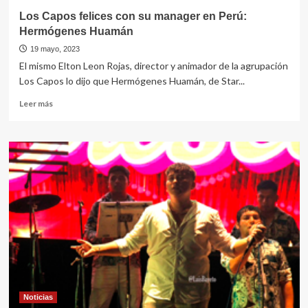
Los Capos felices con su manager en Perú:
Hermógenes Huamán
19 mayo, 2023
El mismo Elton Leon Rojas, director y animador de la agrupación
Los Capos lo dijo que Hermógenes Huamán, de Star...
Leer
Leer más
más
sobre
Los
Capos
felices
con
su
manager
en
Perú:
Hermógenes
Huamán
Noticias