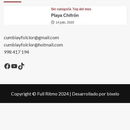
Sin categorí­a
Top del mes
Playa Chifrón
14 julio, 2020
cumbiayfolclor@gmail.com
cumbiayfolclor@hotmail.com
998 417 194
Facebook
YouTube
TikTok
Copyright © Full Ritmo 2024
|
Desarrollado por bixelo