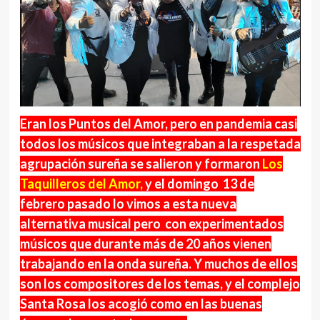
Eran los Puntos del Amor, pero en pandemia casi
todos los músicos que integraban a la respetada
agrupación sureña se salieron y formaron
Los
Taquilleros del Amor,
y el domingo 13 de
febrero pasado lo vimos a esta nueva
alternativa musical pero con experimentados
músicos que durante más de 20 años vienen
trabajando en la onda sureña. Y muchos de ellos
son los compositores de los temas, y el complejo
Santa Rosa los acogió como en las buenas