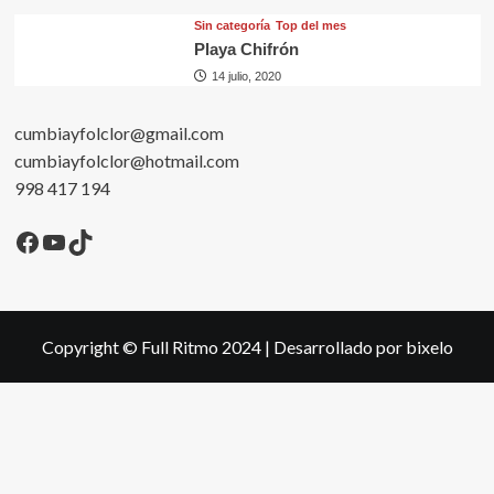
Sin categorí­a
Top del mes
Playa Chifrón
14 julio, 2020
cumbiayfolclor@gmail.com
cumbiayfolclor@hotmail.com
998 417 194
Facebook
YouTube
TikTok
Copyright © Full Ritmo 2024
|
Desarrollado por bixelo