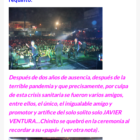
Después de dos años de ausencia, después de la
terrible pandemia y que precisamente, por culpa
de esta crisis sanitaria se fueron varios amigos,
entre ellos, el único, el inigualable amigo y
promotor y artífice del solo solito solo JAVIER
VENTURA…Chinito se quebró en la ceremonia al
recordar a su «papá» ( ver otra nota) .