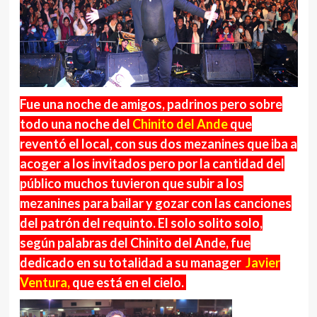
Fue una noche de amigos, padrinos pero sobre
todo una noche del
Chinito del Ande
que
reventó el local, con sus dos mezanines que iba a
acoger a los invitados pero por la cantidad del
público muchos tuvieron que subir a los
mezanines para bailar y gozar con las canciones
del patrón del requinto. El solo solito solo,
según palabras del Chinito del Ande, fue
dedicado en su totalidad a su manager
Javier
Ventura,
que está en el cielo.