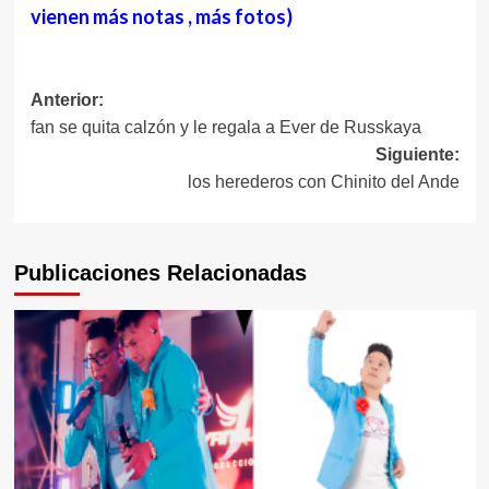
vienen más notas , más fotos)
Navegación
Anterior:
fan se quita calzón y le regala a Ever de Russkaya
de
Siguiente:
entradas
los herederos con Chinito del Ande
Publicaciones Relacionadas