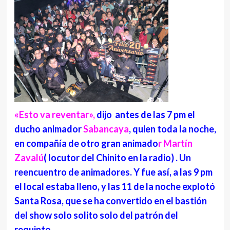
«Esto va reventar»,
dijo antes de las 7 pm el
ducho animador
Sabancaya
, quien toda la noche,
en compañía de otro gran animado
r Martín
Zavalú
( locutor del Chinito en la radio) . Un
reencuentro de animadores. Y fue así, a las 9 pm
el local estaba lleno, y las 11 de la noche explotó
Santa Rosa, que se ha convertido en el bastión
del show solo solito solo del patrón del
requinto.