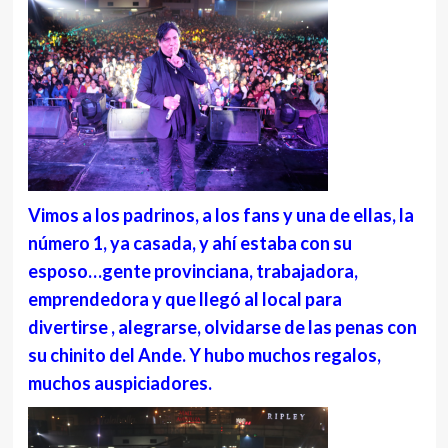
Vimos a los padrinos, a los fans y una de ellas, la
número 1, ya casada, y ahí estaba con su
esposo…gente provinciana, trabajadora,
emprendedora y que llegó al local para
divertirse , alegrarse, olvidarse de las penas con
su chinito del Ande. Y hubo muchos regalos,
muchos auspiciadores.