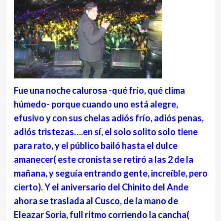
Fue una noche calurosa -qué frío, qué clima
húmedo- porque cuando uno está alegre,
efusivo y con sus chelas adiós frío, adiós penas,
adiós tristezas….en sí, el solo solito solo tiene
para rato, y el público bailó hasta el dulce
amanecer( este cronista se retiró a las 2 de la
mañana, y seguía entrando gente, increíble, pero
cierto). Y el aniversario del Chinito del Ande
ahora se traslada al Cusco, de la mano de
Eleazar Soria, full ritmo corriendo la cancha(