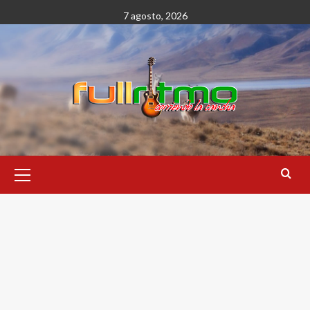
Saltar
7 agosto, 2026
al
contenido
Menú
primario