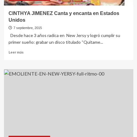
CINTHYA JIMENEZ Canta y encanta en Estados
Unidos
7 septiembre, 2015
Desde hace 3 años radica en New Jersy y logró cumplir su
primer sueño: grabar un disco titulado “Quítame...
Leer
Leer más
más
sobre
CINTHYA
JIMENEZ
Canta
y
encanta
en
Estados
Unidos