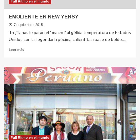
Full Ritmo en el mundo
EMOLIENTE EN NEW YERSY
7 septiembre, 2015
Trujillanas le paran el “macho” al gélida temperatura de Estados
Unidos con la legendaria pócima calientita a base de boldo,...
Leer
Leer más
más
sobre
EMOLIENTE
EN
NEW
YERSY
Full Ritmo en el mundo