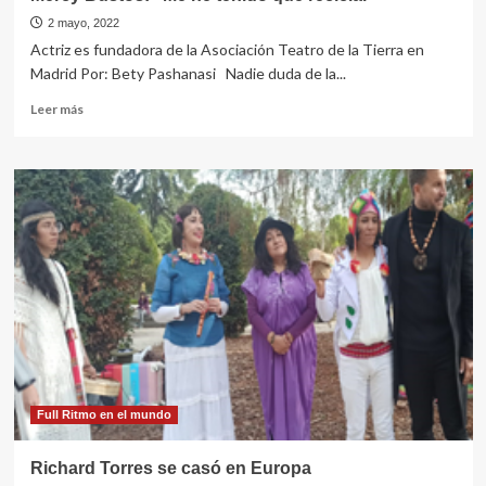
2 mayo, 2022
Actriz es fundadora de la Asociación Teatro de la Tierra en
Madrid Por: Bety Pashanasi Nadie duda de la...
Leer
Leer más
más
sobre
Mercy
Bustos:
“Me
he
tenido
que
reciclar”
Full Ritmo en el mundo
Richard Torres se casó en Europa