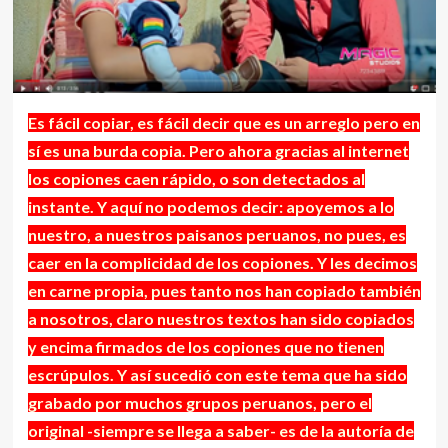
Es fácil copiar, es fácil decir que es un arreglo pero en
sí es una burda copia. Pero ahora gracias al internet
los copiones caen rápido, o son detectados al
instante. Y aquí no podemos decir: apoyemos a lo
nuestro, a nuestros paisanos peruanos, no pues, es
caer en la complicidad de los copiones. Y les decimos
en carne propia, pues tanto nos han copiado también
a nosotros, claro nuestros textos han sido copiados
y encima firmados de los copiones que no tienen
escrúpulos. Y así sucedió con este tema que ha sido
grabado por muchos grupos peruanos, pero el
original -siempre se llega a saber- es de la autoría de