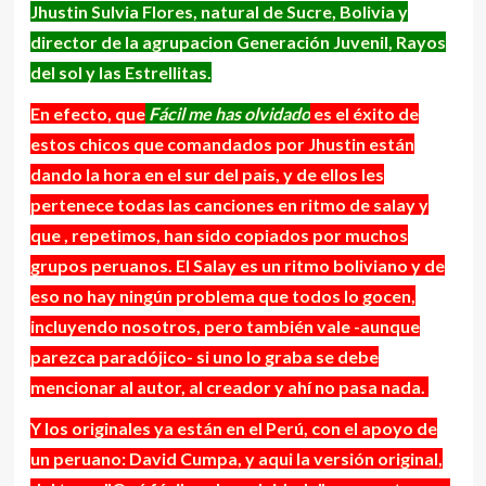
Jhustin Sulvia Flores, natural de Sucre, Bolivia y
director de la agrupacion Generación Juvenil, Rayos
del sol y las Estrellitas.
En efecto, que
Fácil me has olvidado
es el éxito de
estos chicos que comandados por Jhustin están
dando la hora en el sur del pais, y de ellos les
pertenece todas las canciones en ritmo de salay y
que , repetimos, han sido copiados por muchos
grupos peruanos. El Salay es un ritmo boliviano y de
eso no hay ningún problema que todos lo gocen,
incluyendo nosotros, pero también vale -aunque
parezca paradójico- si uno lo graba se debe
mencionar al autor, al creador y ahí no pasa nada.
Y los originales ya están en el Perú, con el apoyo de
un peruano: David Cumpa, y aqui la versión original,