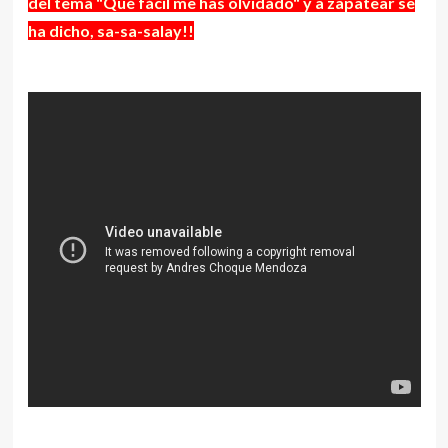
del tema "Qué fácil me has olvidado" y a zapatear se
ha dicho, sa-sa-salay!!