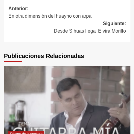
Navegación
Anterior:
En otra dimensión del huayno con arpa
de
Siguiente:
entradas
Desde Sihuas llega Elvira Morillo
Publicaciones Relacionadas
Discos de la semana