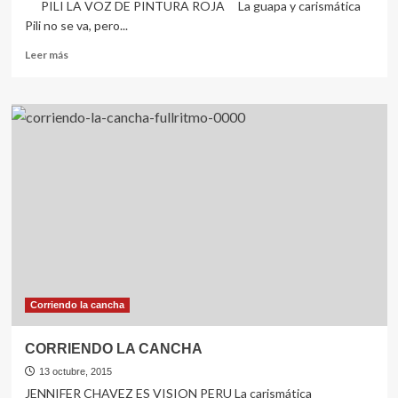
PILI LA VOZ DE PINTURA ROJA La guapa y carismática
Pili no se va, pero...
Leer
Leer más
más
sobre
Corriendo
la
cancha
Corriendo la cancha
CORRIENDO LA CANCHA
13 octubre, 2015
JENNIFER CHAVEZ ES VISION PERU La carismática