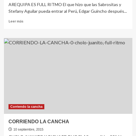
AREQUIPA ES FULL RITMO El que hizo que las Sabrositas y
Stefany Aguilar pueda entrar al Perú, Edgar Guincho después...
Leer
Leer más
más
sobre
CORRIENDO
LA
CANCHA
Corriendo la cancha
CORRIENDO LA CANCHA
10 septiembre, 2015