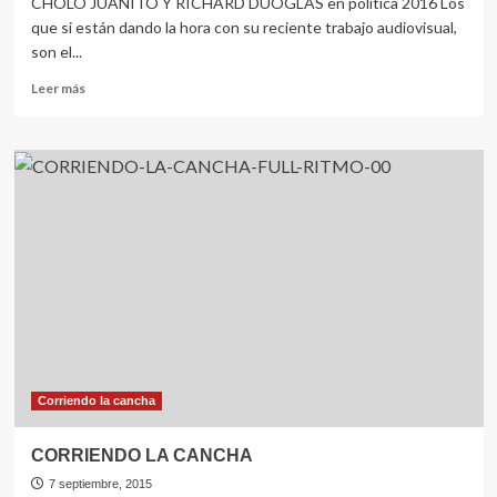
CHOLO JUANITO Y RICHARD DUOGLAS en política 2016 Los
que si están dando la hora con su reciente trabajo audiovisual,
son el...
Leer
Leer más
más
sobre
CORRIENDO
LA
CANCHA
Corriendo la cancha
CORRIENDO LA CANCHA
7 septiembre, 2015