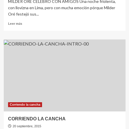
MILDER ORE CELEBRO CON AMIGOS Una noche friolenta,
con llovizna en Lima, pero con mucha emoción pórque Milder
Oré festejó sus...
Leer
Leer más
más
sobre
CORRIENDO
LA
CANCHA
Corriendo la cancha
CORRIENDO LA CANCHA
20 septiembre, 2015