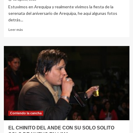
Estuvimos en Arequipa y realmente vivimos la fiesta de la
serenata del aniversario de Arequipa, he aqui algunas fotos
detrás...
Leer
Leer más
más
sobre
Â¡Â¡CUMPLIÃ“
FUNDO
CABRERIAS!!
Corriendo la cancha
EL CHINITO DEL ANDE CON SU SOLO SOLITO