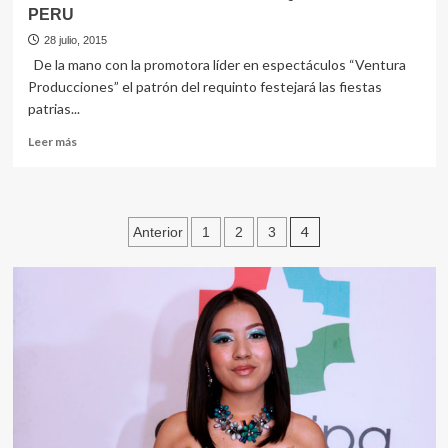
PERU
28 julio, 2015
De la mano con la promotora líder en espectáculos “Ventura
Producciones” el patrón del requinto festejará las fiestas
patrias...
Leer
Leer más
más
sobre
CHINITO
DEL
Navegación
4
Anterior
1
2
3
ANDE
EL
de
ARTISTA
entradas
QUE
MÃS
AMA
AL
PERU