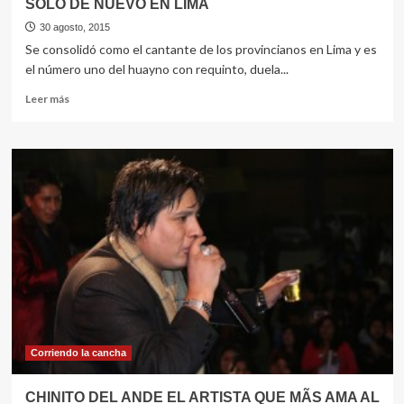
SOLO DE NUEVO EN LIMA
30 agosto, 2015
Se consolidó como el cantante de los provincianos en Lima y es
el número uno del huayno con requinto, duela...
Leer
Leer más
más
sobre
EL
CHINITO
DEL
ANDE
CON
SU
SOLO
SOLITO
SOLO
DE
NUEVO
EN
LIMA
Corriendo la cancha
CHINITO DEL ANDE EL ARTISTA QUE MÃS AMA AL