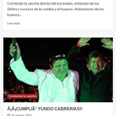
Corriendo la cancha detrás del escenario, entérate de los
últimos sucesos de la cumbia y el huayno. Animadores de los
buenos...
Leer
Leer más
más
sobre
CORRIENDO
LA
CANCHA
Corriendo la cancha
Â¡Â¡CUMPLIÃ“ FUNDO CABRERIAS!!
31 agosto, 2015