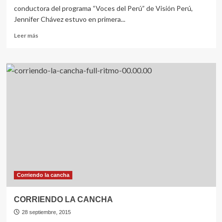
conductora del programa “Voces del Perú” de Visión Perú,
Jennifer Chávez estuvo en primera...
Leer
Leer más
más
sobre
CORRIENDO
LA
CANCHA
Corriendo la cancha
CORRIENDO LA CANCHA
28 septiembre, 2015