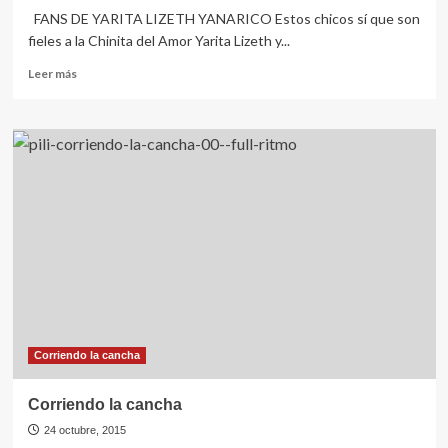
FANS DE YARITA LIZETH YANARICO Estos chicos sí que son
fieles a la Chinita del Amor Yarita Lizeth y...
Leer
Leer más
más
sobre
Corriendo
la
cancha
Corriendo la cancha
Corriendo la cancha
24 octubre, 2015