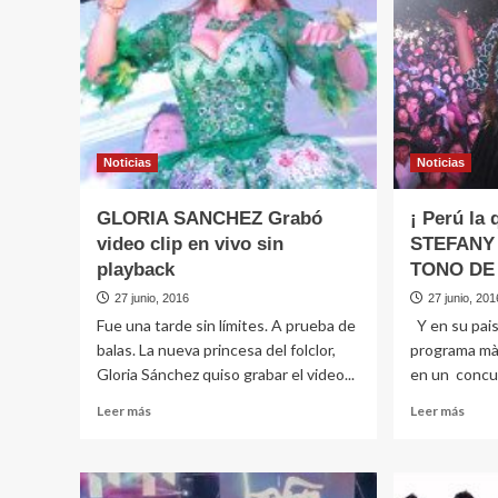
públi
gozó
de
sus
canc
Noticias
Noticias
GLORIA SANCHEZ Grabó
¡ Perú la 
video clip en vivo sin
STEFANY
playback
TONO DE
27 junio, 2016
27 junio, 201
Fue una tarde sin límites. A prueba de
Y en su pais
balas. La nueva princesa del folclor,
programa màs
Gloria Sánchez quiso grabar el video...
en un concur
Leer
Leer
Leer más
Leer más
más
más
sobre
sobr
GLORIA
¡
SANCHEZ
Perú