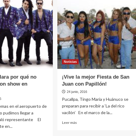
e
I
FANY
LAR
O
ERSARIO
Noticias
lara por qué no
¡Vive la mejor Fiesta de San
con show en
Juan con Papillón!
24 junio, 2016
Pucallpa, Tingo María y Huánuco se
6
preparan para recibir a ‘La del rico
emas en el aeropuerto de
vacilón’ En el marco de la...
o pudimos llegar a
ñaló representante El
Leer
Leer más
e en...
más
sobre