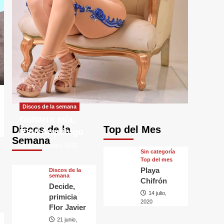
Discos de la semana
Guitarra mía,
Discos de la
Top del Mes
Raul Arquínigo
Semana
29 septiembre, 2025
Sin categorí­a
Top del mes
Playa
Discos de la
semana
Chifrón
Decide,
14 julio,
primicia
2020
Flor Javier
21 junio,