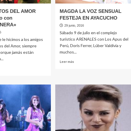
TOS DEL AMOR
MAGDA LA VOZ SENSUAL
to con
FESTEJA EN AYACUCHO
ONERA»
29 junio, 2016
Sábado 9 de julio en el complejo
6
turístico ARENALES con Los Apus del
 le hicimos a los amigos
Perú, Doris Ferrer, Lúber Valdivia y
os del Amor, siempre
muchos...
porque jamás están
...
Leer
Leer más
más
sobre
MAGDA
e
LA
VOZ
TOS
SENSUAL
FESTEJA
R
EN
n
AYACUCHO
ICIONERA»