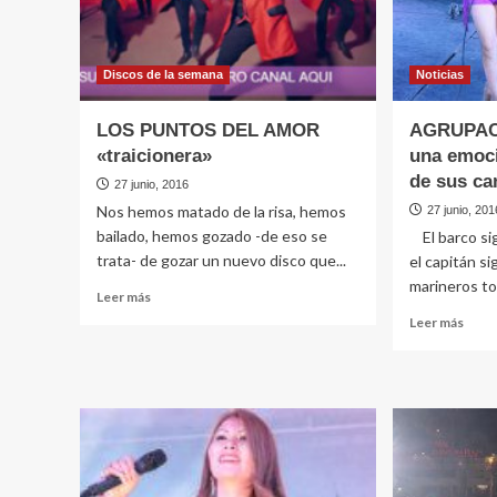
Discos de la semana
Noticias
LOS PUNTOS DEL AMOR
AGRUPAC
«traicionera»
una emoci
de sus ca
27 junio, 2016
Nos hemos matado de la risa, hemos
27 junio, 201
bailado, hemos gozado -de eso se
El barco si
trata- de gozar un nuevo disco que...
el capitán si
marineros to
Leer
Leer más
más
Leer
Leer más
sobre
más
LOS
sobr
PUNTOS
AGR
DEL
LERI
AMOR
Es
«traicionera»
una
emoc
y