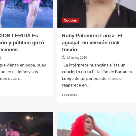
Noticias
ION LERIDA Es
Ruby Palomino Lanza El
ón y público gozó
aguajal en versión rock
nciones
fusión
6
27 junio, 2016
gue viento en popa, pues
La intérprete huancaina alista un
gue en el timón y sus
concierto en La Estación de Barranco
dos están...
Luego de un período de silencio
reaparece en...
Leer
Leer más
e
más
UPACION
sobre
DA
Ruby
Palomino
Lanza
ión
El
aguajal