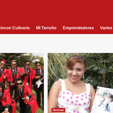
Rincon Culinario
Mi Terruño
Emprendedores
Varios
Noticias