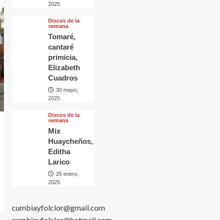
2025
Discos de la
semana
Tomaré,
cantaré
primicia,
Elizabeth
Cuadros
30 mayo,
2025
Discos de la
semana
Mix
Huaycheños,
Editha
Larico
25 enero,
2025
cumbiayfolclor@gmail.com
cumbiayfolclor@hotmail.com