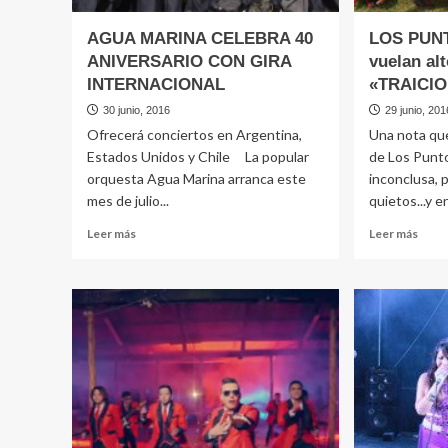
AGUA MARINA CELEBRA 40
LOS PUN
ANIVERSARIO CON GIRA
vuelan al
INTERNACIONAL
«TRAICI
30 junio, 2016
29 junio, 201
Ofrecerá conciertos en Argentina,
Una nota que
Estados Unidos y Chile La popular
de Los Punt
orquesta Agua Marina arranca este
inconclusa, 
mes de julio...
quietos...y en
Leer
Leer
Leer más
Leer más
más
más
sobre
sobr
AGUA
LOS
MARINA
PUN
CELEBRA
DEL
40
AMO
ANIVERSARIO
vuela
CON
alto
GIRA
con
INTERNACIONAL
«TRA