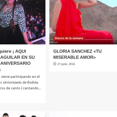
co
en
versión
rock
fusión
iones
Discos de la semana
quiere ¡ AQUI
GLORIA SANCHEZ «TU
 AGUILAR EN SU
MISERABLE AMOR»
 ANIVERSARIO
27 junio, 2016
6
 viene participando en el
 sintonizado de Bolivia,
so de canto ( cantando...
e