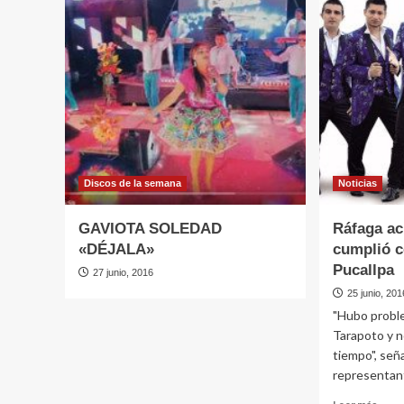
Grabó
la
video
quier
clip
¡
en
AQU
vivo
STE
sin
AGUI
playback
EN
SU
TON
DE
ANIV
Discos de la semana
Noticias
GAVIOTA SOLEDAD
Ráfaga ac
«DÉJALA»
cumplió 
Pucallpa
27 junio, 2016
25 junio, 201
"Hubo probl
Tarapoto y n
tiempo", se
representant
Leer