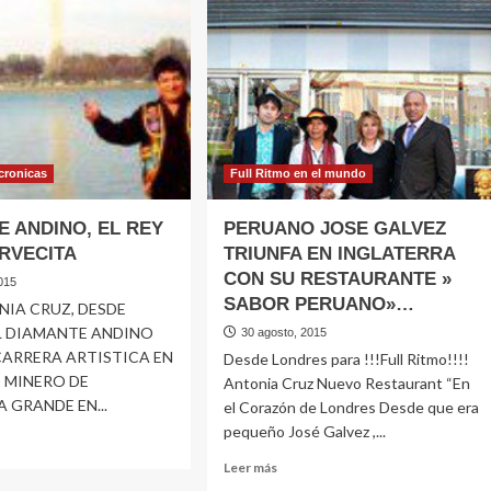
CON
UNFADORA
SU
SOLO
SOLITO
SOLO
DE
NUEVO
EN
LIMA
 cronicas
Full Ritmo en el mundo
E ANDINO, EL REY
PERUANO JOSE GALVEZ
ERVECITA
TRIUNFA EN INGLATERRA
CON SU RESTAURANTE »
015
SABOR PERUANO»…
NIA CRUZ, DESDE
L DIAMANTE ANDINO
30 agosto, 2015
 CARRERA ARTISTICA EN
Desde Londres para !!!Full Ritmo!!!!
O MINERO DE
Antonia Cruz Nuevo Restaurant “En
 GRANDE EN...
el Corazón de Londres Desde que era
pequeño José Galvez ,...
Leer
Leer más
e
más