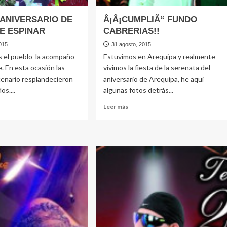
 ANIVERSARIO DE
Â¡Â¡CUMPLIÃ“ FUNDO
DE ESPINAR
CABRERIAS!!
015
31 agosto, 2015
 el pueblo la acompaño
Estuvimos en Arequipa y realmente
 En esta ocasión las
vivimos la fiesta de la serenata del
cenario resplandecieron
aniversario de Arequipa, he aqui
os....
algunas fotos detrás...
Leer
Leer más
más
e
sobre
TOSO
Â¡Â¡CUMPLIÃ“
ERSARIO
FUNDO
CABRERIAS!!
TA
NAR