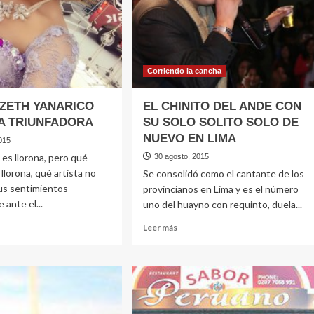
Corriendo la cancha
IZETH YANARICO
EL CHINITO DEL ANDE CON
A TRIUNFADORA
SU SOLO SOLITO SOLO DE
NUEVO EN LIMA
015
 es llorona, pero qué
30 agosto, 2015
 llorona, qué artista no
Se consolidó como el cantante de los
us sentimientos
provincianos en Lima y es el número
 ante el...
uno del huayno con requinto, duela...
Leer
Leer más
más
e
sobre
TA
EL
TH
CHINITO
ARICO
DEL
A
ANDE