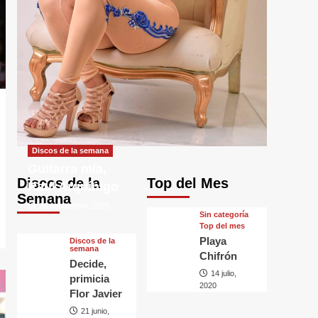
Discos de la semana
Guitarra mía,
Discos de la
Top del Mes
Raul Arquínigo
Semana
29 septiembre, 2025
Sin categorí­a
Top del mes
Playa
Discos de la
semana
Chifrón
Decide,
14 julio,
primicia
2020
Flor Javier
21 junio,