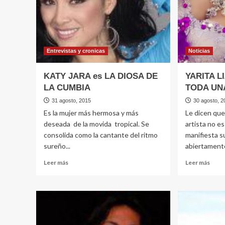
Entrevistas y cronicas
Noticias
KATY JARA es LA DIOSA DE
YARITA L
LA CUMBIA
TODA UN
31 agosto, 2015
30 agosto, 2
Es la mujer más hermosa y más
Le dicen que
deseada de la movida tropical. Se
artista no es
consolida como la cantante del ritmo
manifiesta s
sureño...
abiertamente
Leer
Leer
Leer más
Leer más
más
más
sobre
sobr
KATY
YARI
JARA
LIZE
es
YAN
LA
TOD