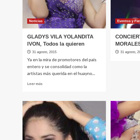
Noticias
Eventos y Fie
GLADYS VILA YOLANDITA
CONCIER
IVON, Todos la quieren
MORALE
31 agosto, 2015
31 agosto, 2
Ya en la mira de promotores del país
entero y se consolidad como la
artistas más querida en el huayno...
Leer
Leer más
más
sobre
GLADYS
VILA
YOLANDITA
IVON,
Todos
la
quieren