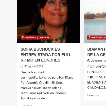
DIOSA
UNA
DE
TRI
LA
CUMBIA
Entrevistas y cronicas
Entrevistas y
SOFIA BUCHUCK ES
DIAMANT
ENTREVISTADA POR FULL
DE LA C
RITMO EN LONDRES
30 agosto, 2
POR: ANTO
30 agosto, 2015
LONDRES E
Desde la ciudad
INICIO SU
cosmopolita Londres para Full Ritmo
EL ASIENT
Por Antonia Cruz!!!!!!!! Sofia
CAUDALOSA
maravillosa artista de raices
cuzquenas radicada en londres.
Leer
Leer más
Artista genial de...
más
sobr
Leer
Leer más