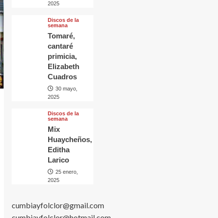
2025
Discos de la
semana
Tomaré,
cantaré
primicia,
Elizabeth
Cuadros
30 mayo,
2025
Discos de la
semana
Mix
Huaycheños,
Editha
Larico
25 enero,
2025
cumbiayfolclor@gmail.com
cumbiayfolclor@hotmail.com