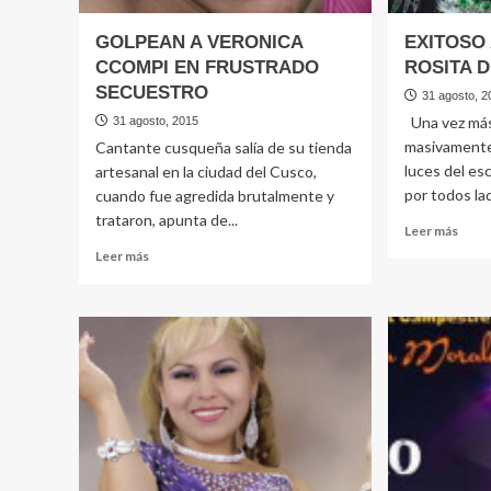
GOLPEAN A VERONICA
EXITOSO
CCOMPI EN FRUSTRADO
ROSITA 
SECUESTRO
31 agosto, 2
Una vez más
31 agosto, 2015
masivamente.
Cantante cusqueña salía de su tienda
luces del es
artesanal en la ciudad del Cusco,
por todos lad
cuando fue agredida brutalmente y
trataron, apunta de...
Leer
Leer más
más
Leer
Leer más
sobr
más
EXI
sobre
ANIV
GOLPEAN
DE
A
ROSI
VERONICA
DE
CCOMPI
ESPI
EN
FRUSTRADO
SECUESTRO