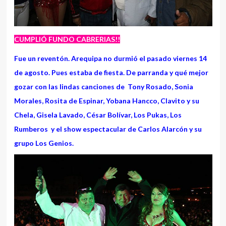
CUMPLIÓ FUNDO CABRERIAS!!
Fue un reventón. Arequipa no durmió el pasado viernes 14
de agosto. Pues estaba de fiesta. De parranda y qué mejor
gozar con las lindas canciones de Tony Rosado, Sonia
Morales, Rosita de Espinar, Yobana Hancco, Clavito y su
Chela, Gisela Lavado, César Bolívar, Los Pukas, Los
Rumberos y el show espectacular de Carlos Alarcón y su
grupo Los Genios.