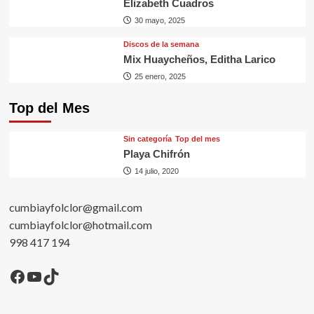
Elizabeth Cuadros
30 mayo, 2025
Discos de la semana
Mix Huaycheños, Editha Larico
25 enero, 2025
Top del Mes
Sin categorí­a
Top del mes
Playa Chifrón
14 julio, 2020
cumbiayfolclor@gmail.com
cumbiayfolclor@hotmail.com
998 417 194
Facebook
YouTube
TikTok