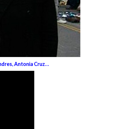
ndres, Antonia Cruz…