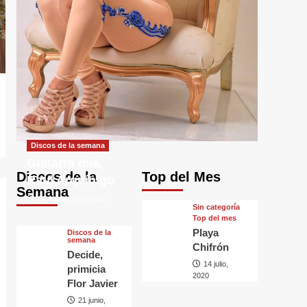
Discos de la semana
Guitarra mía,
Discos de la
Top del Mes
Raul Arquínigo
Semana
29 septiembre, 2025
Sin categorí­a
Top del mes
Playa
Discos de la
semana
Chifrón
Decide,
14 julio,
primicia
2020
Flor Javier
21 junio,