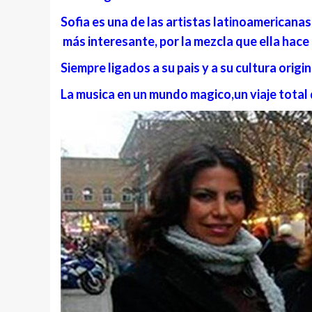
Sofia es una de las artistas latinoamericana
más
interesante, por la mezcla que ella hace
Siempre ligados a su pais y a su cultura origin
La musica en un mundo magico,un viaje total 