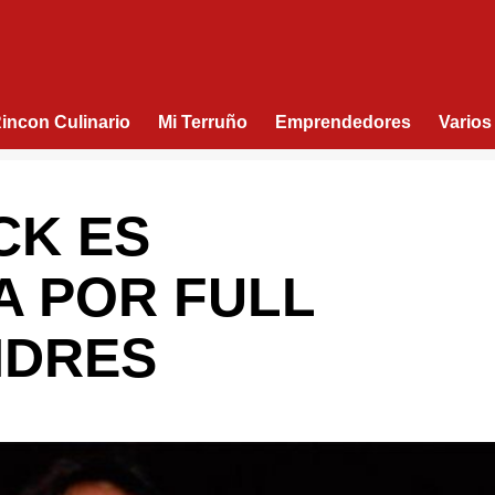
Rincon Culinario
Mi Terruño
Emprendedores
Varios
CK ES
A POR FULL
NDRES