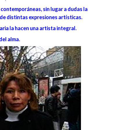
s
contemporáneas, sin lugar a dudas la
 de distintas expresiones artísticas.
aria la hacen una artista integral.
del alma.