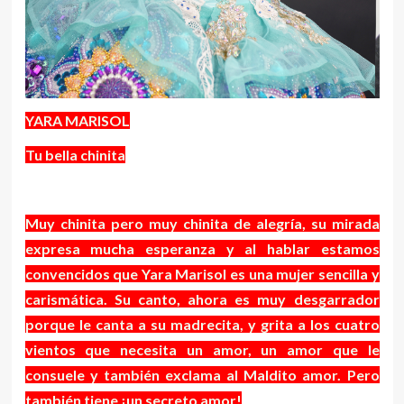
YARA MARISOL
Tu bella chinita
Muy chinita pero muy chinita de alegría, su mirada
expresa mucha esperanza y al hablar estamos
convencidos que Yara Marisol es una mujer sencilla y
carismática. Su canto, ahora es muy desgarrador
porque le canta a su madrecita, y grita a los cuatro
vientos que necesita un amor, un amor que le
consuele y también exclama al Maldito amor. Pero
también tiene ¡un secreto amor!