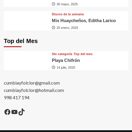
30 mayo, 2025
Discos de la semana
Mix Huaycheños, Editha Larico
25 enero, 2025
Top del Mes
Sin categorí­a
Top del mes
Playa Chifrón
14 julio, 2020
cumbiayfolclor@gmail.com
cumbiayfolclor@hotmail.com
998 417 194
Facebook
YouTube
TikTok