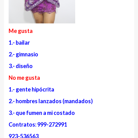
Me gusta
1.- bailar
2.- gimnasio
3.- diseño
No me gusta
1.- gente hipócrita
2.- hombres lanzados (mandados)
3.- que fumen a mi costado
Contratos: 999-272991
923-536563