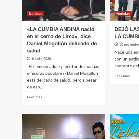
Noticias
Noticias
«LA CUMBIA ANDINA nació
DEJÓ LA
en el cerro de Lima», dice
LA CUMB
Daniel Mogollón delicado de
30 noviembr
salud
Nace una est
con un estilo
6 junio, 2020
cantante del 
El comunicador -y locutor de muchas
emisoras populares- Daniel Mogollón
Leer
Leer más
está delicado de salud, pero a pesar
más
de eso...
sobr
DEJ
Leer
Leer más
LAS
más
POLL
sobre
POR
«LA
LA
CUMBIA
CUM
ANDINA
nació
en