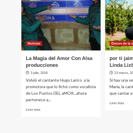
el
cerro
de
Lima»,
dice
Daniel
Mogollón
delicado
Noticias
Discos de la
de
salud
La Magia del Amor Con Alsa
por ti jai
producciones
Linda Liz
3 julio, 2018
13 marzo, 2
Volvió el cantante Hugo Larico a la
Si hay una ve
promotora que lo fichó como vocalista
María, la ca
de Los Puntos DEL aMOR...ahora
que cantar a 
pertenece a...
Leer
Leer más
más
Leer
Leer más
sobr
más
por
sobre
ti
La
jaimi
Magia