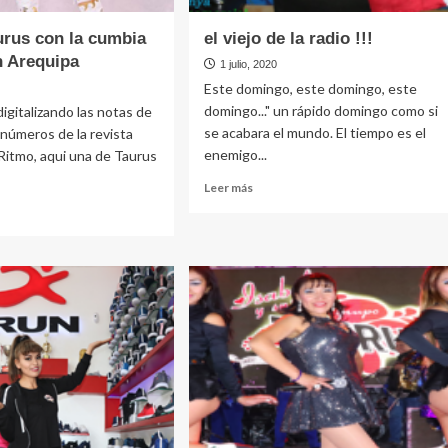
rus con la cumbia
el viejo de la radio !!!
n Arequipa
1 julio, 2020
Este domingo, este domingo, este
domingo..." un rápido domingo como si
igitalizando las notas de
se acabara el mundo. El tiempo es el
 números de la revista
enemigo...
 Ritmo, aqui una de Taurus
Leer
Leer más
más
sobre
el
e
viejo
o
de
us
la
radio
!!!
ia
a,
uipa