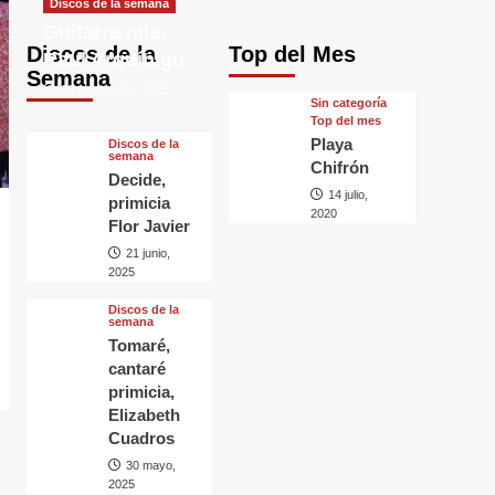
Discos de la semana
Guitarra mía,
Discos de la
Top del Mes
Raul Arquínigo
Semana
29 septiembre, 2025
Sin categorí­a
Top del mes
Playa
Discos de la
semana
Chifrón
Decide,
14 julio,
primicia
2020
Flor Javier
21 junio,
2025
Discos de la
semana
Tomaré,
cantaré
primicia,
Elizabeth
Cuadros
30 mayo,
2025