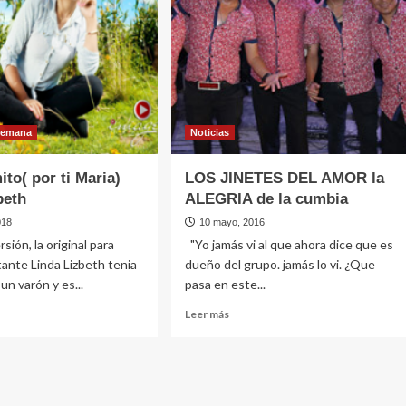
 semana
Noticias
mito( por ti Maria)
LOS JINETES DEL AMOR la
beth
ALEGRIA de la cumbia
018
10 mayo, 2016
rsión, la original para
"Yo jamás vi al que ahora dice que es
ntante Linda Lizbeth tenia
dueño del grupo. jamás lo vi. ¿Que
un varón y es...
pasa en este...
Leer
Leer más
más
e
sobre
LOS
JINETES
to(
DEL