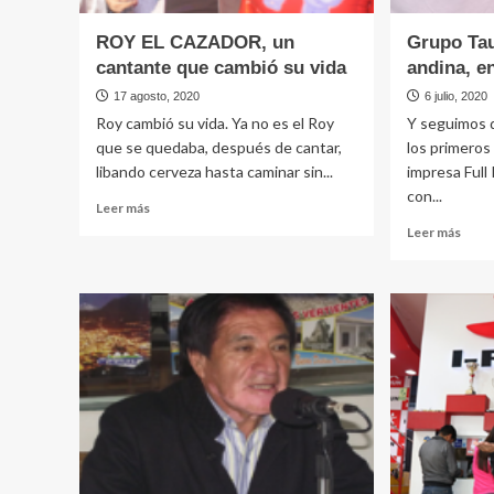
ROY EL CAZADOR, un
Grupo Tau
cantante que cambió su vida
andina, e
17 agosto, 2020
6 julio, 2020
Roy cambió su vida. Ya no es el Roy
Y seguimos d
que se quedaba, después de cantar,
los primeros
libando cerveza hasta caminar sin...
impresa Full
con...
Leer
Leer más
más
Leer
Leer más
sobre
más
ROY
sobr
EL
Grup
CAZADOR,
Taur
un
con
cantante
la
que
cumb
cambió
andin
su
en
vida
Areq