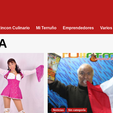
Rincon Culinario
Mi Terruño
Emprendedores
Varios
A
Noticias
Sin categorí­a