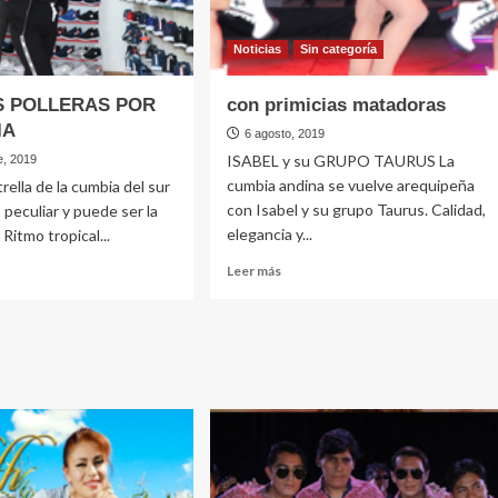
Noticias
Sin categorí­a
S POLLERAS POR
con primicias matadoras
IA
6 agosto, 2019
ISABEL y su GRUPO TAURUS La
e, 2019
cumbia andina se vuelve arequipeña
rella de la cumbia del sur
con Isabel y su grupo Taurus. Calidad,
 peculiar y puede ser la
elegancia y...
Ritmo tropical...
Leer
Leer más
más
sobre
e
con
Ó
primicias
matadoras
ERAS
BIA