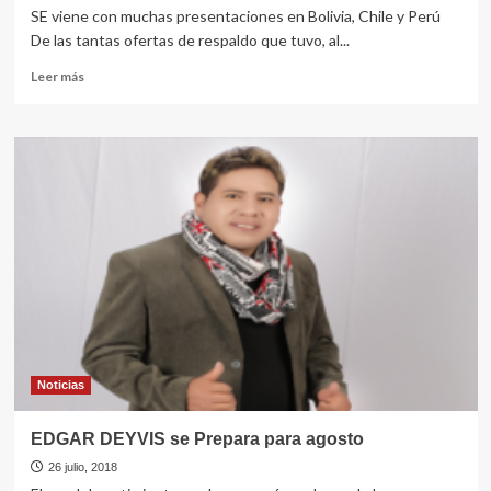
SE viene con muchas presentaciones en Bolivia, Chile y Perú
De las tantas ofertas de respaldo que tuvo, al...
Leer
Leer más
más
sobre
YESICA
TAPIA
Ahora
con
Apaza
producciones
Noticias
EDGAR DEYVIS se Prepara para agosto
26 julio, 2018