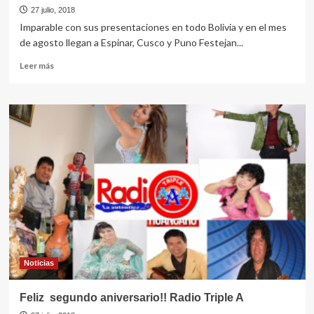
27 julio, 2018
Imparable con sus presentaciones en todo Bolivia y en el mes
de agosto llegan a Espinar, Cusco y Puno Festejan...
Leer
Leer más
más
sobre
Walter
Chambi
Pura
Osadía
Perú
lo
quiere
Noticias
Feliz segundo aniversario!! Radio Triple A