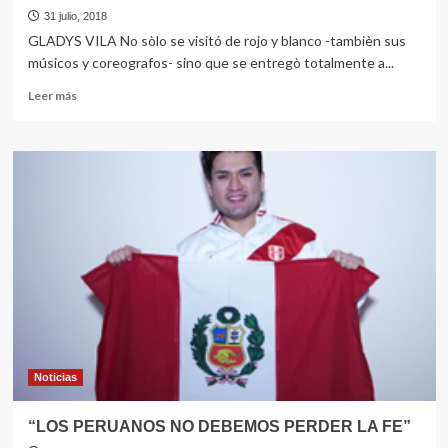
31 julio, 2018
GLADYS VILA No sòlo se visitó de rojo y blanco -tambièn sus
músicos y coreografos- sino que se entregò totalmente a...
Leer
Leer más
más
sobre
SE
VISTIÓ
DE
ROJO
Y
BLANCO…
y
brilló
en
Huancayo
Noticias
“LOS PERUANOS NO DEBEMOS PERDER LA FE”