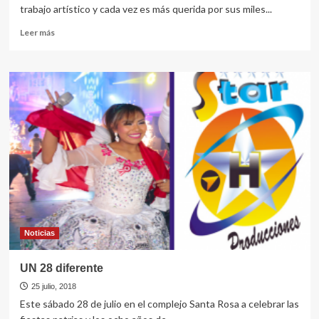
trabajo artístico y cada vez es más querida por sus miles...
Leer
Leer más
más
sobre
GLADYS
VILA
Festeja
28
en
Lima
Noticias
UN 28 diferente
25 julio, 2018
Este sábado 28 de julio en el complejo Santa Rosa a celebrar las