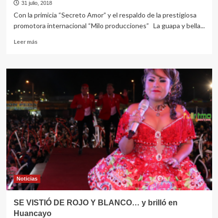
31 julio, 2018
Con la primicia “Secreto Amor” y el respaldo de la prestigiosa
promotora internacional “Milo producciones” La guapa y bella...
Leer
Leer más
más
sobre
VUELVE
YARA
MARISOL
Tu
Bella
Chinita
Noticias
SE VISTIÓ DE ROJO Y BLANCO… y brilló en
Huancayo