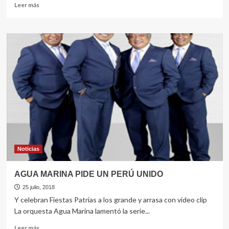
Leer
Leer más
más
sobre
Festeja
en
Bolivia
Noticias
AGUA MARINA PIDE UN PERÚ UNIDO
25 julio, 2018
Y celebran Fiestas Patrias a los grande y arrasa con video clip
La orquesta Agua Marina lamentó la serie...
Leer
Leer más