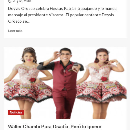
28 julio, 2018
Deyvis Orosco celebra Fiestas Patrias trabajando y le manda
mensaje al presidente Vizcarra El popular cantante Deyvis
Orosco se...
Leer
Leer más
más
sobre
“LOS
PERUANOS
NO
DEBEMOS
PERDER
LA
FE”
Noticias
Walter Chambi Pura Osadía Perú lo quiere