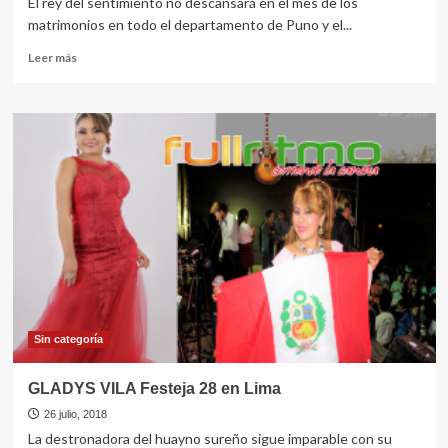
El rey del sentimiento no descansará en el mes de los
matrimonios en todo el departamento de Puno y el...
Leer
Leer más
más
sobre
EDGAR
DEYVIS
se
Prepara
para
agosto
Sin categorí­a
GLADYS VILA Festeja 28 en Lima
26 julio, 2018
La destronadora del huayno sureño sigue imparable con su