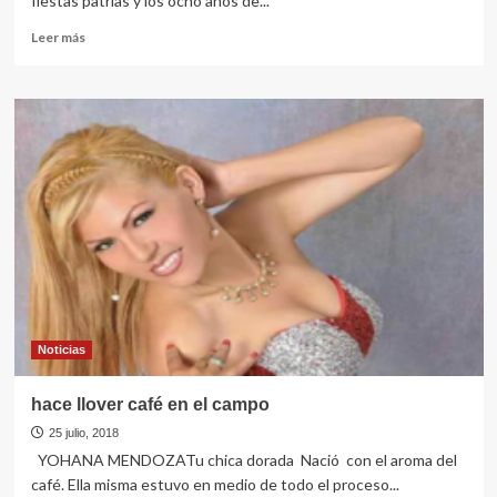
fiestas patrias y los ocho años de...
Leer
Leer más
más
sobre
UN
28
diferente
Noticias
hace llover café en el campo
25 julio, 2018
YOHANA MENDOZATu chica dorada Nació con el aroma del
café. Ella misma estuvo en medio de todo el proceso...