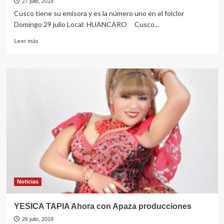
27 julio, 2018
Cusco tiene su emisora y es la número uno en el folclor
Domingo 29 julio Local: HUANCARO Cusco...
Leer
Leer más
más
sobre
Feliz
segundo
aniversario!!
Radio
Triple
A
Noticias
YESICA TAPIA Ahora con Apaza producciones
26 julio, 2018