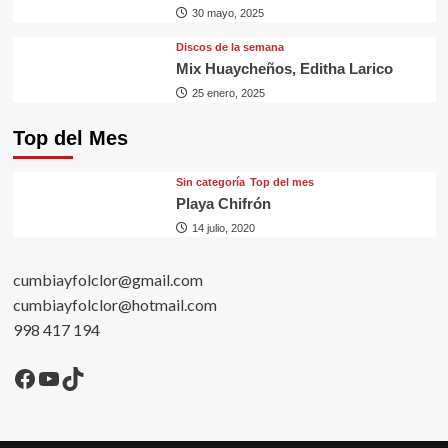
30 mayo, 2025
Discos de la semana
Mix Huaycheños, Editha Larico
25 enero, 2025
Top del Mes
Sin categorí­a
Top del mes
Playa Chifrón
14 julio, 2020
cumbiayfolclor@gmail.com
cumbiayfolclor@hotmail.com
998 417 194
Facebook
YouTube
TikTok