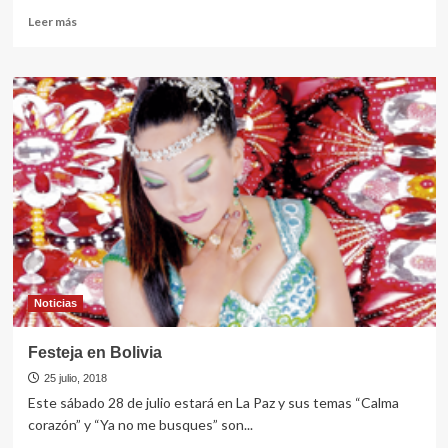
Leer
Leer más
más
sobre
hace
llover
café
en
el
campo
Noticias
Festeja en Bolivia
25 julio, 2018
Este sábado 28 de julio estará en La Paz y sus temas “Calma
corazón” y “Ya no me busques” son...