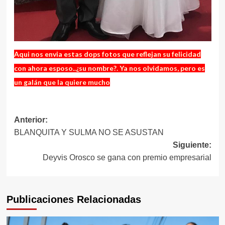
Aqui nos envia estas dops fotos que reflejan su felicidad
con ahora esposo..¿su nombre?. Ya nos olvidamos, pero es
un galán que la quiere mucho
Navegación
Anterior:
BLANQUITA Y SULMA NO SE ASUSTAN
de
Siguiente:
entradas
Deyvis Orosco se gana con premio empresarial
Publicaciones Relacionadas