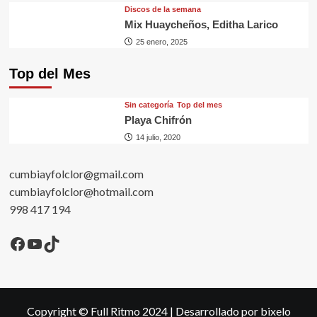
Discos de la semana
Mix Huaycheños, Editha Larico
25 enero, 2025
Top del Mes
Sin categorí­a
Top del mes
Playa Chifrón
14 julio, 2020
cumbiayfolclor@gmail.com
cumbiayfolclor@hotmail.com
998 417 194
Facebook
YouTube
TikTok
Copyright © Full Ritmo 2024
|
Desarrollado por bixelo