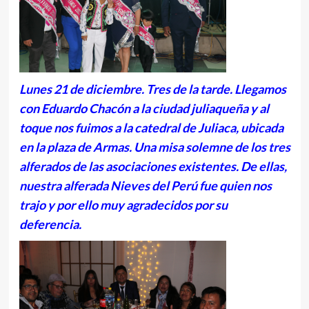
Lunes 21 de diciembre. Tres de la tarde. Llegamos
con Eduardo Chacón a la ciudad juliaqueña y al
toque nos fuimos a la catedral de Juliaca, ubicada
en la plaza de Armas. Una misa solemne de los tres
alferados de las asociaciones existentes. De ellas,
nuestra alferada Nieves del Perú fue quien nos
trajo y por ello muy agradecidos por su
deferencia.