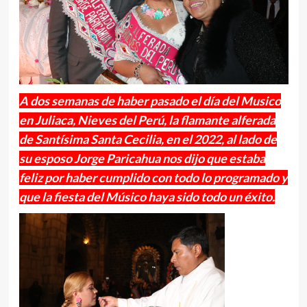
A dos semanas de haber pasado el día del Musico
en Juliaca, Nieves del Perú, la flamante alferada
de Santísima Santa Cecilia, en el 2022, al lado de
su esposo Jorge Paricahua nos dijo que estaba
feliz por haber cumplido con todo lo programado y
que la fiesta del Músico haya sido todo un éxito.