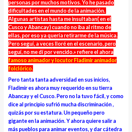
personas por muchos motivos. Yo he pasado
dificultades en el mundo de la animación.
Algunas artistas hasta me insultaban( en el
Cusco y Abancay) cuando no iba al ritmo de
ellas, por eso ya quería retirarme de la música.
Pero seguí, a veces lloré en el escenario, pero
seguí, no me dí por vencido.» refiere el ahora
famoso animador y locutor Fladimir animador
folclórico.
Pero tanta tanta adversidad en sus inicios,
Fladimir es ahora muy requerido en su tierra
Abancay y el Cusco. Pero no la tuvo fácil, y como
dice al principio sufrió mucha discriminación ,
quizás por su estatura. Un pequeño pero
gigante en la animación. Y ahora quiere salir a
más pueblos para animar eventos, y dar cátedra