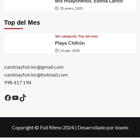
Mix Huaycheños, Editha Larico
25 enero, 2025
Top del Mes
Sin categorí­a
Top del mes
Playa Chifrón
14 julio, 2020
cumbiayfolclor@gmail.com
cumbiayfolclor@hotmail.com
998 417 194
Facebook
YouTube
TikTok
Copyright © Full Ritmo 2024
|
Desarrollado por bixelo