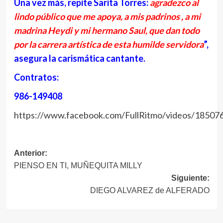
Una vez más, repite Sarita Torres:
agradezco al
lindo público que me apoya, a mis padrinos , a mi
madrina Heydi y mi hermano Saul, que dan todo
por la carrera artística de esta humilde servidora
”,
asegura la carismática cantante.
Contratos:
986-149408
https://www.facebook.com/FullRitmo/videos/1850
Navegación
Anterior:
PIENSO EN TI, MUÑEQUITA MILLY
de
Siguiente:
entradas
DIEGO ALVAREZ de ALFERADO