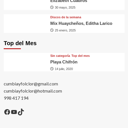
Elizabeth Cuadros
30 mayo, 2025
Discos de la semana
Mix Huaycheños, Editha Larico
25 enero, 2025
Top del Mes
Sin categorí­a
Top del mes
Playa Chifrón
14 julio, 2020
cumbiayfolclor@gmail.com
cumbiayfolclor@hotmail.com
998 417 194
Facebook
YouTube
TikTok