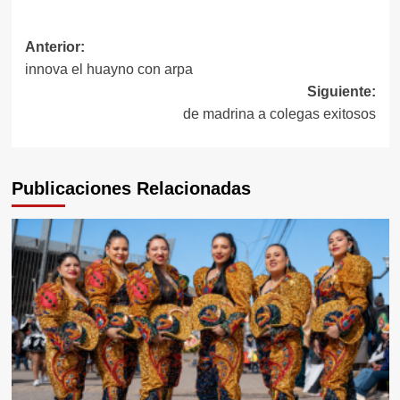
Navegación
Anterior:
innova el huayno con arpa
de
Siguiente:
entradas
de madrina a colegas exitosos
Publicaciones Relacionadas