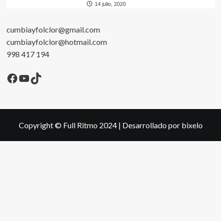
14 julio, 2020
cumbiayfolclor@gmail.com
cumbiayfolclor@hotmail.com
998 417 194
Facebook
YouTube
TikTok
Copyright © Full Ritmo 2024
|
Desarrollado por bixelo