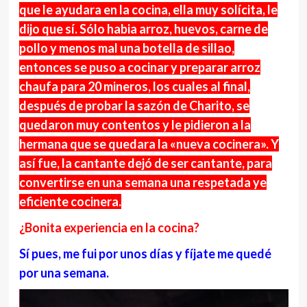
que le ayudara en la cocina, ella muy solícita, le
dijo que sí. Sólo habia arroz, huevos, carne de
pollo y menos mal una botella de sillao,
entonces se puso a cocinar y preparar arroz
chaufa para 20 mineros, los cuales al final,
después de probar la sazón de Charito, se
quedaron muy contentos y le pidieron a la
hermana que se quedara la «nueva cocinera». Y
así fue, la cantante dejó de ser cantante, para
convertirse en una semana una respetada ye
eficiente cocinera.
¿Bonita experiencia en la cocina?
Sí pues, me fui por unos días y fíjate me quedé
por una semana.