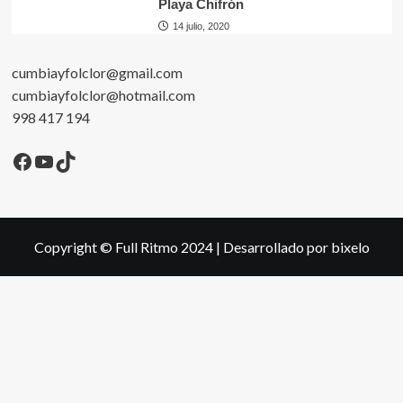
Playa Chifrón
14 julio, 2020
cumbiayfolclor@gmail.com
cumbiayfolclor@hotmail.com
998 417 194
Facebook
YouTube
TikTok
Copyright © Full Ritmo 2024
|
Desarrollado por bixelo