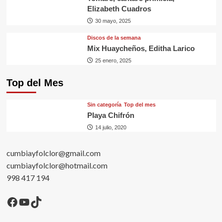
Elizabeth Cuadros
30 mayo, 2025
Discos de la semana
Mix Huaycheños, Editha Larico
25 enero, 2025
Top del Mes
Sin categorí­a
Top del mes
Playa Chifrón
14 julio, 2020
cumbiayfolclor@gmail.com
cumbiayfolclor@hotmail.com
998 417 194
Facebook
YouTube
TikTok