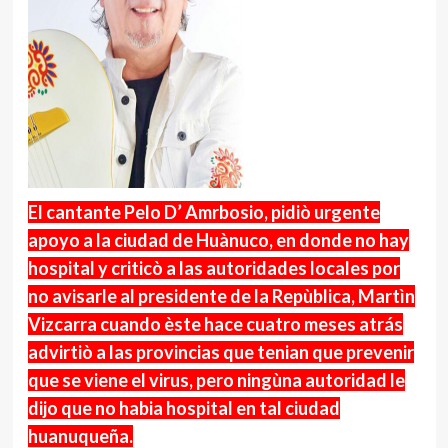
El cantante Pelo D’ Amrbosio, pidiò urgente
apoyo a la ciudad de Huànuco, en donde no hay
hospital y criticò a las autoridades locales por
no avisarle al presidente de la Repùblica, Martìn
Vizcarra cuando èste hace cuatro meses atrás
advirtiò a las provincias que tenian que prevenir
que se viene el virus, pero ningùna autoridad le
dijo que no habia hospital en tal ciudad
huanuqueña.