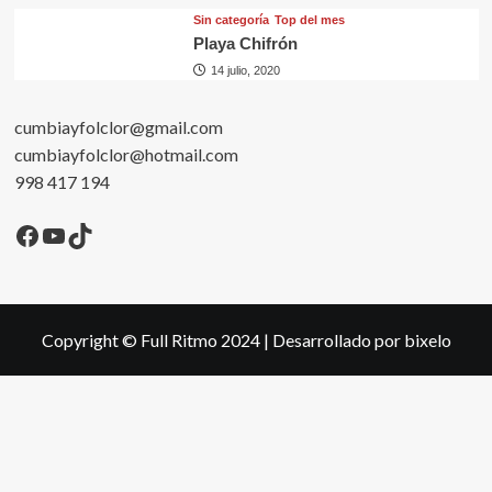
Sin categorí­a
Top del mes
Playa Chifrón
14 julio, 2020
cumbiayfolclor@gmail.com
cumbiayfolclor@hotmail.com
998 417 194
Facebook
YouTube
TikTok
Copyright © Full Ritmo 2024
|
Desarrollado por bixelo