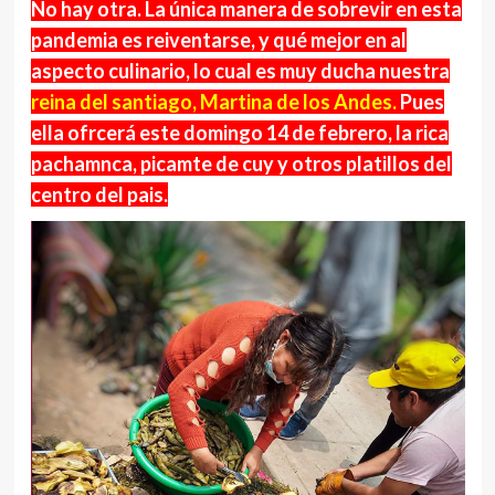
No hay otra. La única manera de sobrevir en esta
pandemia es reiventarse, y qué mejor en al
aspecto culinario, lo cual es muy ducha nuestra
reina del santiago, Martina
de los Andes.
Pues
ella ofrcerá este domingo 14 de febrero, la rica
pachamnca, picamte de cuy y otros platillos del
centro del pais.