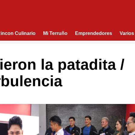
Rincon Culinario
Mi Terruño
Emprendedores
Varios
eron la patadita /
rbulencia