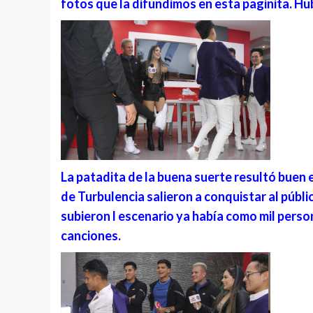
fotos que la difundimos en esta paginita. H
La patadita de la buena suerte resultó buen
de Turbulencia salieron a conquistar al públ
subieron l escenario ya había como mil perso
canciones.