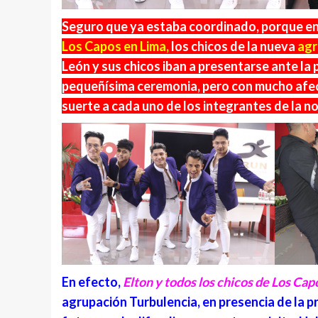
Seguro que ya estaba coordinado, porque en 
Los Capos en Lima,
los chicos de la nueva
agr
León y sus chicos iban a presentarse ante la 
pequeñísima ceremonia, pero con mucho afect
suerte a cada uno de los integrantes de la n
En efecto,
Elton y todos los chicos de Los Cap
agrupación Turbulencia, en presencia de la p