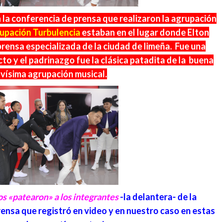
la conferencia de prensa que realizaron la agrupación
upación Turbulencia
estaban en el lugar donde Elton
prensa especializada de la ciudad de limeña. Fue una
o y el padrinazgo fue la clásica patadita de la buena
ovísima agrupación musical.
os «patearon» a los integrantes
-la delantera- de la
rensa que registró en video y en nuestro caso en estas