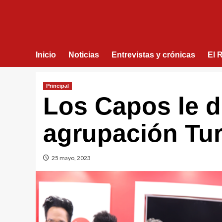
Inicio
Noticias
Entrevistas y crónicas
El 
Principal
Los Capos le di
agrupación Tu
25 mayo, 2023