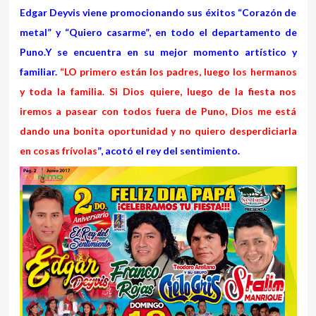
Edgar Deyvis viene promocionando sus éxitos “Corazón de
metal” y “Quiero casarme”, en todo el departamento de
Puno.Y se encuentra en su mejor momento artístico y
familiar.
“LO primero están los padres, luego los hermanos
y toda la familia. Si Dios quiere, luego de la fiesta nos
iremos a pasear con todos fuera de Puno, Dios me está
dando una bonita oportunidad y no quiero desperdiciarla
en cosas frívolas
”, acotó el rey del sentimiento.