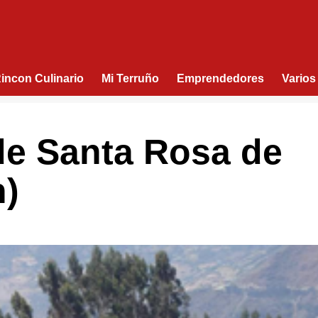
Rincon Culinario
Mi Terruño
Emprendedores
Varios
de Santa Rosa de
h)