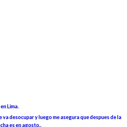
 en Lima.
e va desocupar y luego me asegura que despues de la
echa es en agosto..