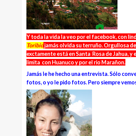
Y toda la vida la veo por el facebook, con lin
Toribio
jamás olvida su terruño. Orgullosa de
exctamente está en Santa Rosa de Jahua, y el
limita con Huanuco y por el rio Marañon.
Jamás le he hecho una entrevista. Sólo conve
fotos, o yo le pido fotos. Pero siempre vemo