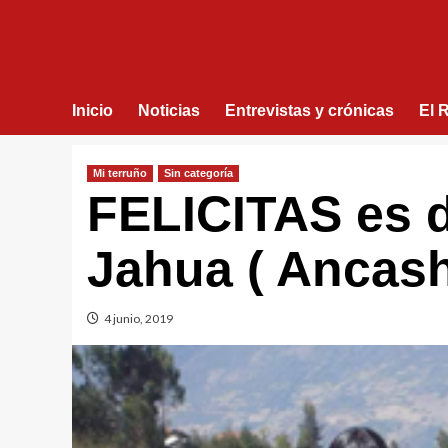
Inicio
Noticias
Entrevistas y crónicas
El 
Mi terruño
Sin categorí­a
FELICITAS es 
Jahua ( Ancas
4 junio, 2019