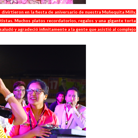
 divirtieron en la fiesta de aniversario de nuestra Muñequita Milly,
tistas. Muchos platos recordatorios, regalos y una gigante torta
saludó y agradeció infinitamente a la gente que asistió al complejo