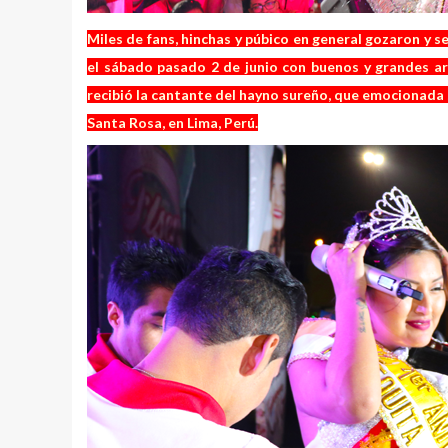
Miles de fans, hinchas y púbico en general gozaron y se
el sábado pasado 2 de junio con buenos y grandes ar
recibió la cantante del hayno sureño, que emocionada 
Santa Rosa, en Lima, Perú.