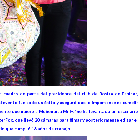
cuadro de parte del presidente del club de Rosita de Espinar,
l evento fue todo un éxito y aseguró que lo importante es cumplir
a gente que quiere a Muñequita Milly. "Se ha levantado un escenario
rFox, que llevó 20 cámaras para filmar y posteriormente editar el
rio que cumplió 13 años de trabajo.