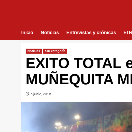
Inicio
Noticias
Entrevistas y crónicas
El 
Noticias
Sin categorí­a
EXITO TOTAL e
MUÑEQUITA M
5 junio, 2018