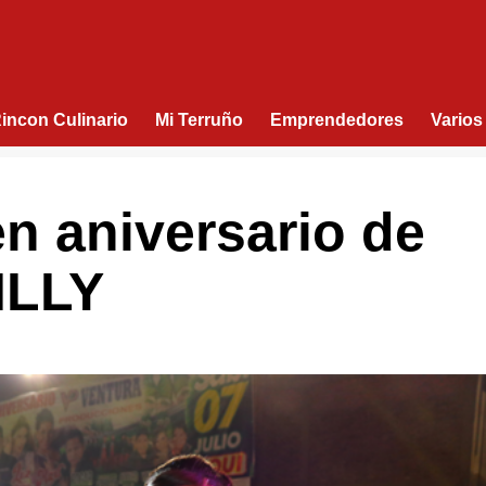
Rincon Culinario
Mi Terruño
Emprendedores
Varios
n aniversario de
ILLY