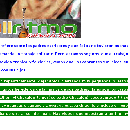
 refiere sobre los padres escritores y que éstos no tuvieron buenas
 demanda un trabajo solitario. Pero, estamos seguros, que el trabajo
movida tropical y folclorica, vemos que los cantantes y músicos, en
 con sus hijos.
an repentinamente, dejandolos huerfanos muy pequeños. Y estos
en justos herederos de la musica de sus padres. Tales son los casos
honny),Chacalón Junior( su padre Chacalón), Josué Jurado Jr( su
uy guaguas o aunque a Deyvis ya estaba chiquillo e incluso él llegó
ba de gira al sur del pais. Hay videos que muestran a un Jhonny