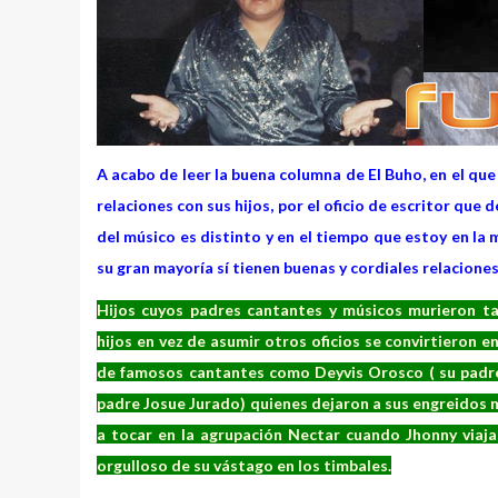
A acabo de leer la buena columna de El Buho, en el que
relaciones con sus hijos, por el oficio de escritor que
del músico es distinto y en el tiempo que estoy en la 
su gran mayoría sí tienen buenas y cordiales relaciones
Hijos cuyos padres cantantes y músicos murieron t
hijos en vez de asumir otros oficios se convirtieron 
de famosos cantantes como Deyvis Orosco ( su padreJ
padre Josue Jurado) quienes dejaron a sus engreidos m
a tocar en la agrupación Nectar cuando Jhonny viaja
orgulloso de su vástago en los timbales.