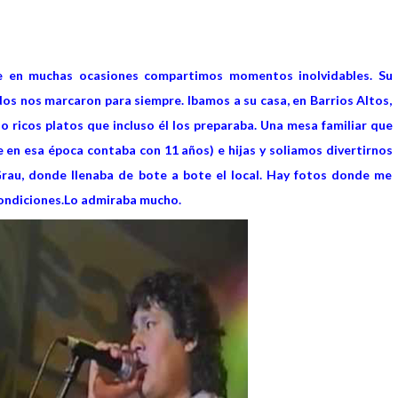
ue en muchas ocasiones compartimos momentos inolvidables. Su
dos nos marcaron para siempre. Ibamos a su casa, en Barrios Altos,
o ricos platos que incluso él los preparaba. Una mesa familiar que
 en esa época contaba con 11 años) e hijas y soliamos divertirnos
 Grau, donde llenaba de bote a bote el local. Hay fotos donde me
condiciones.Lo admiraba mucho.