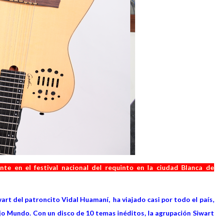
e en el festival nacional del requinto en la ciudad Blanca de
art del patroncito Vidal Huamaní, ha viajado casi por todo el país,
ejo Mundo. Con un disco de 10 temas inéditos, la agrupación Siwart