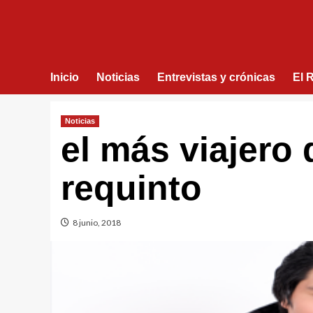
Inicio
Noticias
Entrevistas y crónicas
El 
Noticias
el más viajero
requinto
8 junio, 2018