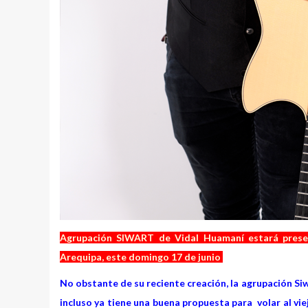
Agrupación
SIWART de Vidal Huamaní estará present
Arequipa, este domingo 17 de junio
No obstante de su reciente creación, la agrupación Siw
incluso ya tiene una buena propuesta para volar al vi