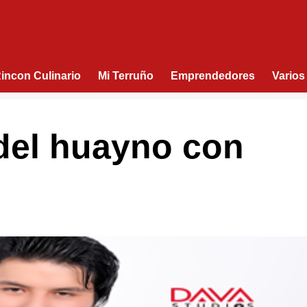
Rincon Culinario
Mi Terruño
Emprendedores
Varios
 del huayno con