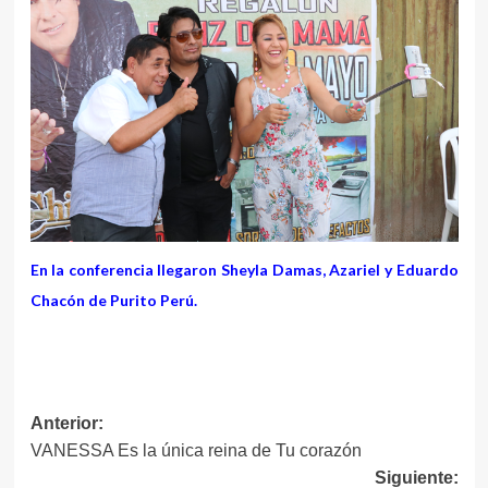
En la conferencia llegaron Sheyla Damas, Azariel y Eduardo
Chacón de Purito Perú.
Navegación
Anterior:
VANESSA Es la única reina de Tu corazón
de
Siguiente: