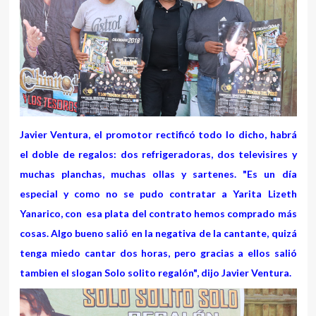
Javier Ventura, el promotor rectificó todo lo dicho, habrá
el doble de regalos: dos refrigeradoras, dos televisires y
muchas planchas, muchas ollas y sartenes. "Es un día
especial y como no se pudo contratar a Yarita Lizeth
Yanarico, con esa plata del contrato hemos comprado más
cosas. Algo bueno salió en la negativa de la cantante, quizá
tenga miedo cantar dos horas, pero gracias a ellos salió
tambien el slogan Solo solito regalón", dijo Javier Ventura.