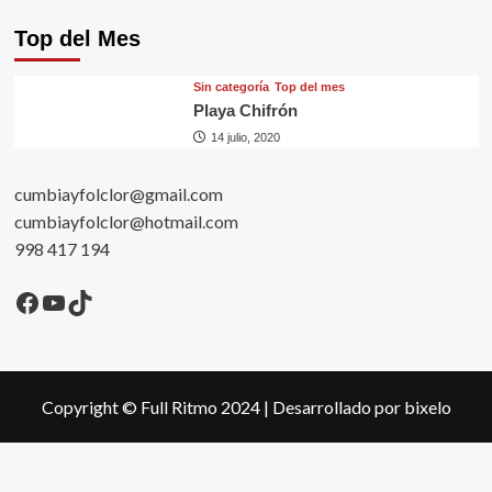
Top del Mes
Sin categorí­a
Top del mes
Playa Chifrón
14 julio, 2020
cumbiayfolclor@gmail.com
cumbiayfolclor@hotmail.com
998 417 194
Facebook
YouTube
TikTok
Copyright © Full Ritmo 2024
|
Desarrollado por bixelo