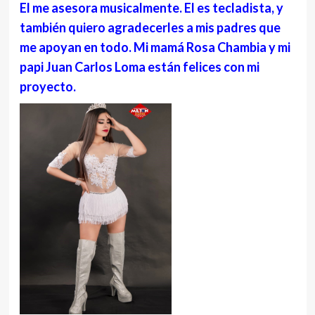
El me asesora musicalmente. El es tecladista, y
también quiero agradecerles a mis padres que
me apoyan en todo. Mi mamá Rosa Chambia y mi
papi Juan Carlos Loma están felices con mi
proyecto.