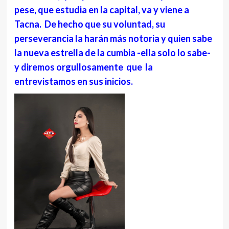
pese, que estudia en la capital, va y viene a
Tacna. De hecho que su voluntad, su
perseverancia la harán más notoria y quien sabe
la nueva estrella de la cumbia -ella solo lo sabe-
y diremos orgullosamente que la
entrevistamos en sus inicios.