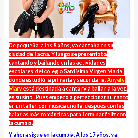
De pequeña, a los 8 años, ya cantaba en su
ciudad de Tacna. Y luego se presentaba
cantando y bailando en las actividades
escolares del colegio Santísima Virgen María,
donde estudió la primaria y secundaria.
Anyely
Mary
está destinada a cantar y a bailar a la vez,
es su sino . Pues empezó a perfeccionar su canto
en un taller, con música criolla, después con las
baladas más románticas para terminar feliz con
la cumbia.
Y ahora sigue en la cumbia. A los 17 años, ya