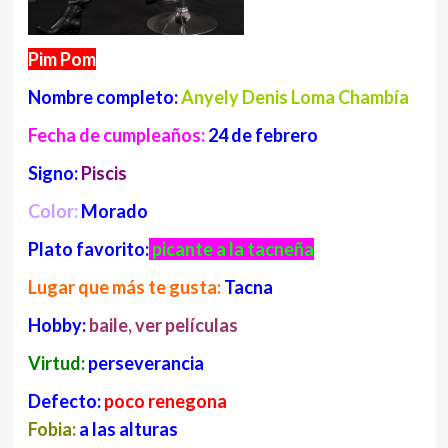
Pim Pom
Nombre completo:
Anyely Denis Loma Chambía
Fecha de cumpleaños:
24 de febrero
Signo:
Piscis
Color:
Morado
Plato favorito:
picante a la tacneña
Lugar que más te gusta:
Tacna
Hobby:
baile, ver películas
Virtud:
perseverancia
Defecto:
poco renegona
Fobia:
a las alturas