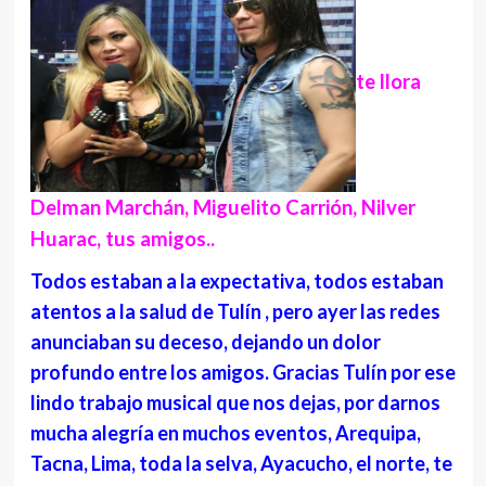
te llora
Delman Marchán, Miguelito Carrión, Nilver
Huarac, tus amigos..
Todos estaban a la expectativa, todos estaban
atentos a la salud de Tulín , pero ayer las redes
anunciaban su deceso, dejando un dolor
profundo entre los amigos. Gracias Tulín por ese
lindo trabajo musical que nos dejas, por darnos
mucha alegría en muchos eventos, Arequipa,
Tacna, Lima, toda la selva, Ayacucho, el norte, te