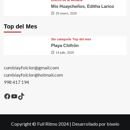
Discos de la semana
Mix Huaycheños, Editha Larico
25 enero, 2025
Top del Mes
Sin categorí­a
Top del mes
Playa Chifrón
14 julio, 2020
cumbiayfolclor@gmail.com
cumbiayfolclor@hotmail.com
998 417 194
Facebook
YouTube
TikTok
Copyright © Full Ritmo 2024
|
Desarrollado por bixelo