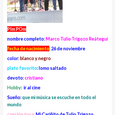
PIm POm
nombre completo:
Marco Tulio Trigozo Reátegui
fecha de nacimiento
: 26 de noviembre
color:
blanco y negro
plato favorito
: lomo saltado
devoto:
cristiano
Hobby
: ir al cine
Sueño:
que mi música se escuche en todo el
mundo
canción tuya:
Mi Cariñito de Tulio Trigozo