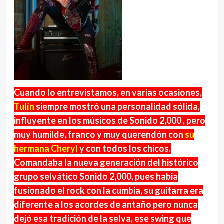
Cuando lo entrevistamos, en varias ocasiones,
Tulín
siempre mostró una personalidad sólida,
influyente en los músicos de Sonido 2,000 , pero
muy humilde, franco y muy querendón con
su
hermana Cheryl
y con todos los chicos.
Comandaba la nueva generación del histórico
grupo selvático Sonido 2,000, pues habia
fusionado el rock con la cumbia, su guitarra era
diferente a los acordes de antaño pero nunca
dejó esa tradición de la selva, ese swing que