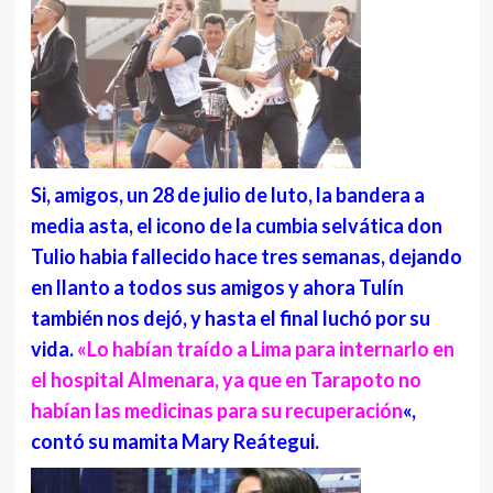
Si, amigos, un 28 de julio de luto, la bandera a
media asta, el icono de la cumbia selvática don
Tulio habia fallecido hace tres semanas, dejando
en llanto a todos sus amigos y ahora Tulín
también nos dejó, y hasta el final luchó por su
vida.
«Lo habían traído a Lima para internarlo en
el hospital Almenara, ya que en Tarapoto no
habían las medicinas para su recuperación
«,
contó su mamita Mary Reátegui.