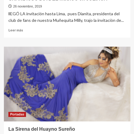
26 noviembre, 2019
llEGÓ LA invitación hasta Lima, pues Dianita, presidenta del
club de fans de nuestra Muñequita Milly, trajo la invitaciòn de...
Leer
Leer más
más
sobre
GRANDIOSO
DIA
DEL
MúSICO
en
JULIACA
Portadas
La Sirena del Huayno Sureño