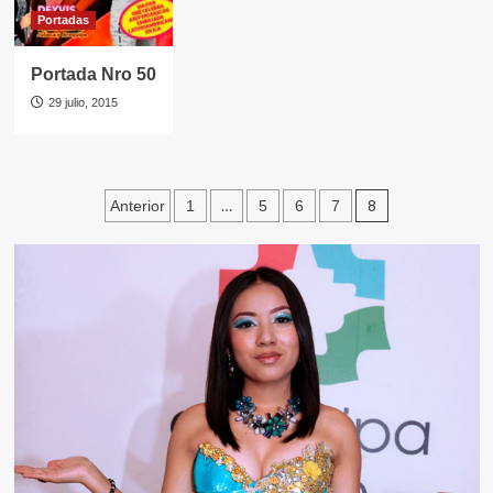
Portadas
Portada Nro 50
29 julio, 2015
Navegación
…
8
Anterior
1
5
6
7
de
entradas