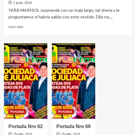
1 junio, 2019
YARA MARISOL sorprende con un traje largo, tal sirena y le
preguntamos si habría salido con este vestido. Dijo no,...
Leer
Leer más
más
sobre
La
Sirena
del
Huayno
Sureño
Portadas
Portadas
Portada Nro 62
Portada Nro 60
29 julio, 2015
29 julio, 2015