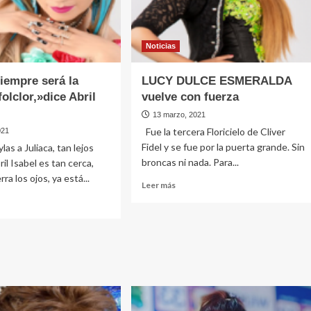
Noticias
siempre será la
LUCY DULCE ESMERALDA
olclor,»dice Abril
vuelve con fuerza
13 marzo, 2021
Fue la tercera Floricielo de Cliver
021
Fidel y se fue por la puerta grande. Sin
as a Juliaca, tan lejos
broncas ni nada. Para...
il Isabel es tan cerca,
rra los ojos, ya está...
Leer
Leer más
más
sobre
LUCY
e
DULCE
aca
ESMERALDA
pre
vuelve
con
fuerza