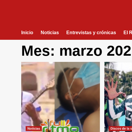
Inicio
Noticias
Entrevistas y crónicas
El 
Mes:
marzo 202
Noticias
Discos de la