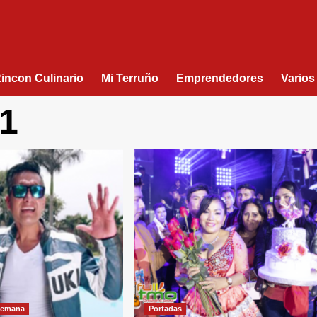
Rincon Culinario
Mi Terruño
Emprendedores
Varios
1
 semana
Portadas