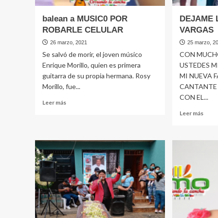
balean a MUSIC0 POR
DEJAME 
ROBARLE CELULAR
VARGAS
26 marzo, 2021
25 marzo, 2
Se salvó de morir, el joven músico
CON MUCH
Enrique Morillo, quien es primera
USTEDES M
guitarra de su propia hermana. Rosy
MI NUEVA 
Morillo, fue...
CANTANTE 
CON EL...
Leer
Leer más
más
Leer
Leer más
sobre
más
balean
sobr
a
DEJ
MUSIC0
LLOR
POR
KEN
ROBARLE
VAR
CELULAR