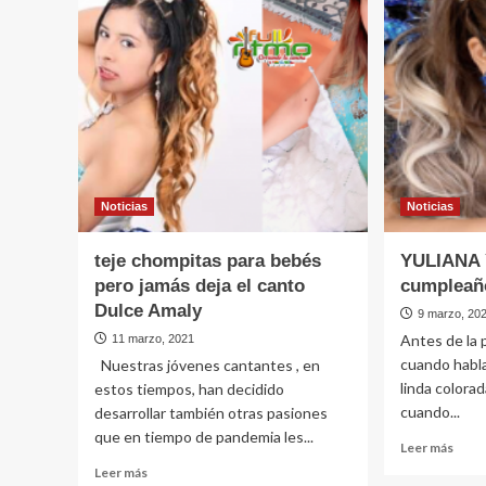
EN
folcl
LOS
Abril
CUMPLEAÑOS,
Isabe
AHORA
LO
HACE
EN
LOS
VELORIOS,
El
Canario
Noticias
Noticias
sigue
«chiviando»
teje chompitas para bebés
YULIANA 
pero jamás deja el canto
cumpleaño
Dulce Amaly
9 marzo, 20
Antes de la p
11 marzo, 2021
cuando habla 
Nuestras jóvenes cantantes , en
linda colora
estos tiempos, han decidido
cuando...
desarrollar también otras pasiones
que en tiempo de pandemia les...
Leer
Leer más
más
Leer
Leer más
sobr