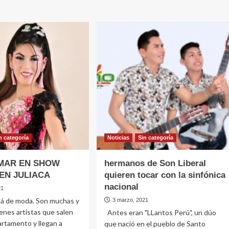
BELLA
ANA
con
IS
su
ja
propio
leaños
grupo
musical
l
n categorí­a
Noticias
Sin categorí­a
IMAR EN SHOW
hermanos de Son Liberal
 EN JULIACA
quieren tocar con la sinfónica
nacional
21
á de moda. Son muchas y
3 marzo, 2021
enes artistas que salen
Antes eran "LLantos Perú", un dúo
rtamento y llegan a
que nació en el pueblo de Santo