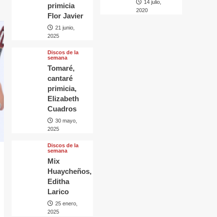
14 julio,
primicia
2020
Flor Javier
21 junio,
2025
Discos de la
semana
Tomaré,
cantaré
primicia,
Elizabeth
Cuadros
30 mayo,
2025
Discos de la
semana
Mix
Huaycheños,
Editha
Larico
25 enero,
2025