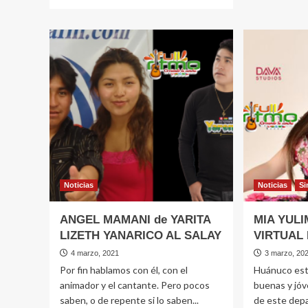
más
YULI
sobre
YAUR
teje
feste
chompitas
cump
para
en
bebés
show
pero
virtua
jamás
deja
el
canto
Dulce
Amaly
Noticias
Noticias
Si
ANGEL MAMANI de YARITA
MIA YUL
LIZETH YANARICO AL SALAY
VIRTUAL
4 marzo, 2021
3 marzo, 20
Por fin hablamos con él, con el
Huánuco est
animador y el cantante. Pero pocos
buenas y jóv
saben, o de repente si lo saben...
de este depa