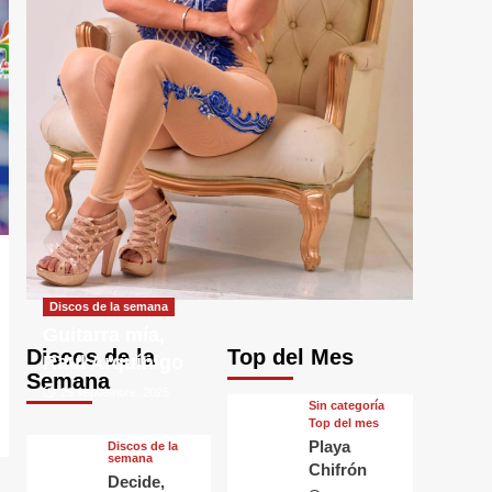
Discos de la semana
Guitarra mía,
Discos de la
Top del Mes
Raul Arquínigo
Semana
29 septiembre, 2025
Sin categorí­a
Top del mes
Playa
Discos de la
semana
Chifrón
Decide,