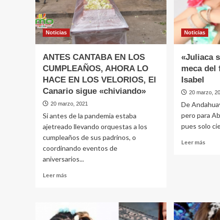
Noticias
Noticias
ANTES CANTABA EN LOS
«Juliaca 
CUMPLEAÑOS, AHORA LO
meca del f
HACE EN LOS VELORIOS, El
Isabel
Canario sigue «chiviando»
20 marzo, 2
De Andahuayl
20 marzo, 2021
pero para Abr
Si antes de la pandemia estaba
pues solo cie
ajetreado llevando orquestas a los
cumpleaños de sus padrinos, o
Leer
Leer más
coordinando eventos de
más
aniversarios...
sobr
«Juli
Leer
Leer más
siem
más
será
sobre
la
ANTES
meca
CANTABA
del