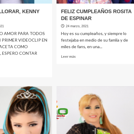
LLORAR, KENNY
FELIZ CUMPLEAÑOS ROSITA
DE ESPINAR
021
24 marzo, 2021
O AMOR PARA TODOS
Hoy es su cumpleaños, y siempre lo
I PRIMER VIDEOCLIP EN
festejaba en medio de su famlia y de
FACETA COMO
miles de fans, en una...
, ESPERO CONTAR
Leer
Leer más
más
sobre
FELIZ
CUMPLEAÑOS
e
ROSITA
AME
DE
AR,
ESPINAR
NY
GAS