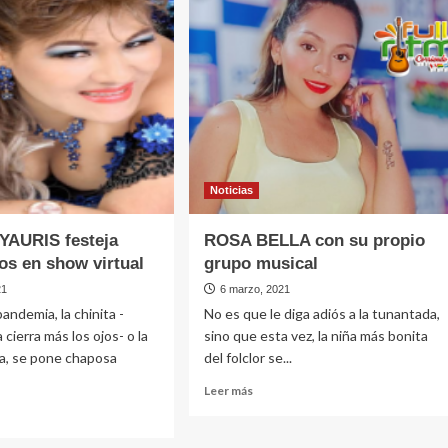
or,»dice
l
Noticias
YAURIS festeja
ROSA BELLA con su propio
s en show virtual
grupo musical
21
6 marzo, 2021
andemia, la chinita -
No es que le diga adiós a la tunantada,
cierra más los ojos- o la
sino que esta vez, la niña más bonita
da, se pone chaposa
del folclor se...
Leer
Leer más
más
sobre
ROSA
e