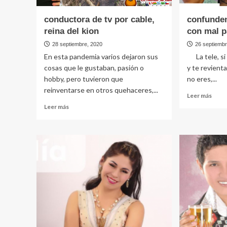
conductora de tv por cable,
confunden
reina del kion
con mal p
28 septiembre, 2020
26 septiemb
En esta pandemia varios dejaron sus
La tele, si 
cosas que le gustaban, pasión o
y te revient
hobby, pero tuvieron que
no eres,...
reinventarse en otros quehaceres,...
Leer
Leer más
más
Leer
Leer más
sobr
más
conf
sobre
a
conductora
Wilm
de
Ilman
tv
con
por
mal
cable,
padr
reina
en
del
tv
kion