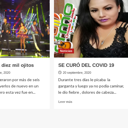
íos
la
arios
chacra
de
La
Mar,
Ayacucho
Noticias
 diez mil ojitos
SE CURÓ DEL COVID 19
re, 2020
20 septiembre, 2020
eraron por más de seis
Durante tres días le picaba la
verlos de nuevo en un
garganta y luego ya no podía caminar,
ro esta vez fue en...
le dio fiebre , dolores de cabeza...
Leer
Leer más
más
e
sobre
ron
SE
CURÓ
DEL