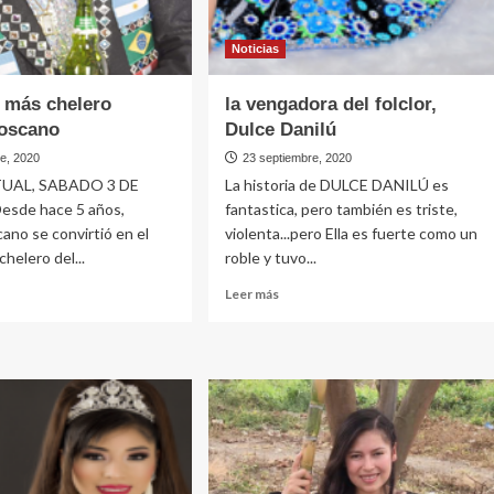
Noticias
o más chelero
la vengadora del folclor,
oscano
Dulce Danilú
re, 2020
23 septiembre, 2020
UAL, SABADO 3 DE
La historia de DULCE DANILÚ es
sde hace 5 años,
fantastica, pero también es triste,
no se convirtió en el
violenta...pero Ella es fuerte como un
helero del...
roble y tuvo...
Leer
Leer más
más
e
sobre
la
ero
vengadora
del
ero
folclor,
mo
Dulce
ano
Danilú