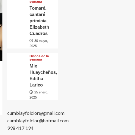
semana
Tomaré,
cantaré
primicia,
Elizabeth
Cuadros
30 mayo,
2025
Discos de la
semana
Mix
Huaycheños,
Editha
Larico
25 enero,
2025
cumbiayfolclor@gmail.com
cumbiayfolclor@hotmail.com
998 417 194