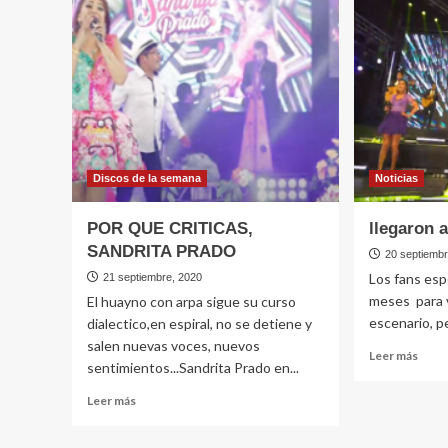
la
prop
pampa
vestu
de
la
quinua
Discos de la semana
Noticias
POR QUE CRITICAS,
llegaron a
SANDRITA PRADO
20 septiemb
Los fans esp
21 septiembre, 2020
meses para 
El huayno con arpa sigue su curso
escenario, pe
dialectico,en espiral, no se detiene y
salen nuevas voces, nuevos
Leer
Leer más
sentimientos...Sandrita Prado en...
más
sobr
Leer
Leer más
llega
más
a
sobre
diez