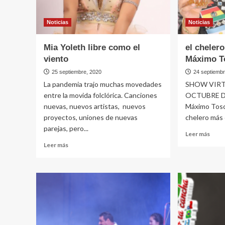
Noticias
Noticias
Mia Yoleth libre como el
el cheler
viento
Máximo T
25 septiembre, 2020
24 septiemb
La pandemia trajo muchas movedades
SHOW VIRT
entre la movida folclórica. Canciones
OCTUBRE De
nuevas, nuevos artistas, nuevos
Máximo Tosca
proyectos, uniones de nuevas
chelero más c
parejas, pero...
Leer
Leer más
más
Leer
Leer más
sobr
más
el
sobre
chel
Mia
más
Yoleth
chel
libre
Máxi
como
Tosc
el
viento