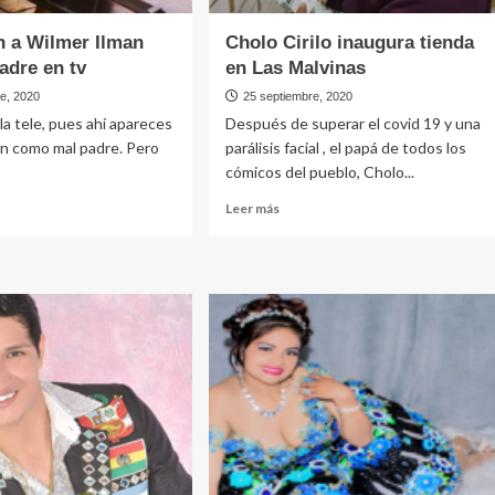
 a Wilmer Ilman
Cholo Cirilo inaugura tienda
adre en tv
en Las Malvinas
re, 2020
25 septiembre, 2020
la tele, pues ahí apareces
Después de superar el covid 19 y una
an como mal padre. Pero
parálisis facial , el papá de todos los
cómicos del pueblo, Cholo...
Leer
Leer más
más
e
sobre
unden
Cholo
Cirilo
er
inaugura
tienda
en
Las
e
Malvinas