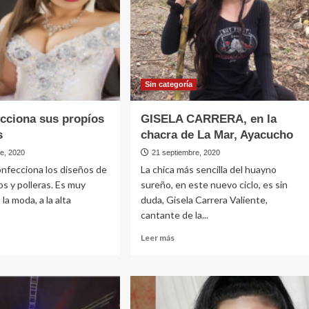
Sin categorí­a
ecciona sus propíos
GISELA CARRERA, en la
s
chacra de La Mar, Ayacucho
re, 2020
21 septiembre, 2020
onfecciona los diseños de
La chica más sencilla del huayno
os y polleras. Es muy
sureño, en este nuevo ciclo, es sin
la moda, a la alta
duda, Gisela Carrera Valiente,
cantante de la...
Leer
Leer más
más
e
sobre
GISELA
ecciona
CARRERA,
en