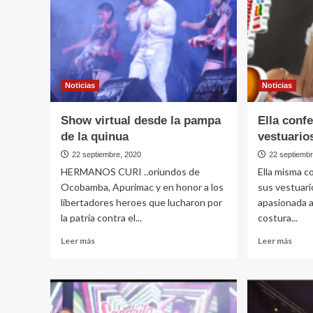
Noticias
Noticias
Show virtual desde la pampa
Ella conf
de la quinua
vestuario
22 septiembre, 2020
22 septiemb
HERMANOS CURI ..oriundos de
Ella misma c
Ocobamba, Apurimac y en honor a los
sus vestuari
libertadores heroes que lucharon por
apasionada a 
la patria contra el...
costura...
Leer
Leer
Leer más
Leer más
más
más
sobre
sobr
Show
Ella
virtual
conf
desde
sus