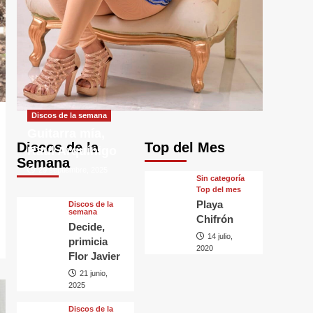
Discos de la semana
Guitarra mía,
Discos de la
Top del Mes
Raul Arquínigo
Semana
29 septiembre, 2025
Sin categorí­a
Top del mes
Playa
Discos de la
semana
Chifrón
Decide,
14 julio,
primicia
2020
Flor Javier
21 junio,
2025
Discos de la