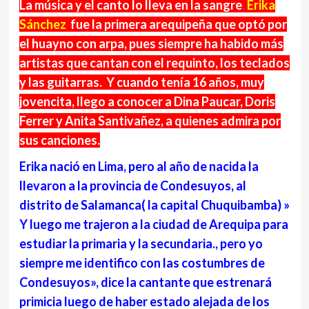
La música y el canto lo lleva en la sangre
.
Erika
Sánchez
fue la primera arequipeña que optó por
el huayno con arpa, pues siempre ha habido más
artistas que cantan con el requinto, los teclados
y las guitarras. Y cuando tenía 16 años, muy
jovencita, llego a conocer a Dina Paucar, Doris
Ferrer y Anita Santivañez, a quienes admira por
sus canciones.
Erika nació en Lima, pero al año de nacida la
llevaron a la provincia de Condesuyos, al
distrito de Salamanca( la capital Chuquibamba) »
Y luego me trajeron a la ciudad de Arequipa para
estudiar la primaria y la secundaria., pero yo
siempre me identifico con las costumbres de
Condesuyos», dice la cantante que estrenará
primicia luego de haber estado alejada de los