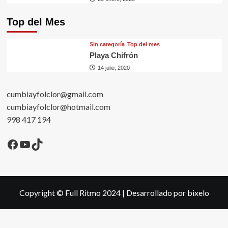
Top del Mes
Sin categorí­a
Top del mes
Playa Chifrón
14 julio, 2020
cumbiayfolclor@gmail.com
cumbiayfolclor@hotmail.com
998 417 194
Facebook
YouTube
TikTok
Copyright © Full Ritmo 2024
|
Desarrollado por bixelo