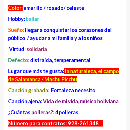
Color:
amarillo / rosado/ celeste
Hobby:
bailar
Sueño:
llegar a conquistar los corazones del
público / ayudar a mi familia y a los niños
Virtud:
solidaria
Defecto:
distraída, temperamental
Lugar que más te gusta:
la naturaleza, el campo
de Salamanca / Machu Picchu
Canción grabada:
Fortaleza necesito
Canción
ajena:
Vida de mi vida, música boliviana
¿Cuántas
polleras?
: 4 polleras
Número para contratos: 928-261348