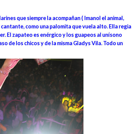
larines que siempre la acompañan ( Imanol el animal,
 cantante, como una palomita que vuela alto. Ella regia
aer. El zapateo es enérgico y los guapeos al unísono
so de los chicos y de la misma Gladys Vila. Todo un