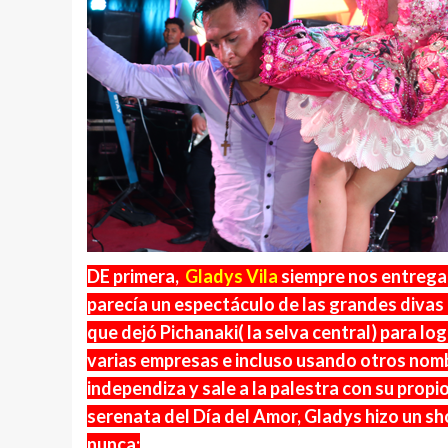
DE primera,
Gladys Vila
siempre nos entrega
parecía un espectáculo de las grandes divas d
que dejó Pichanaki( la selva central) para lo
varias empresas e incluso usando otros nombr
independiza y sale a la palestra con su prop
serenata del Día del Amor, Gladys hizo un s
nunca: