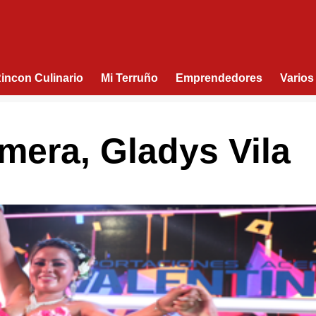
Rincon Culinario
Mi Terruño
Emprendedores
Varios
mera, Gladys Vila