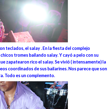
on teclados, el salay . En la fiesta del complejo
chicos tromes bailando salay. Y cayó a pelo con su
ue zapatearon rico el salay. Se vivió ( intensamente) la
ateos coordinados de sus bailarines. Nos parece que son
ra. Todo es un complemento.