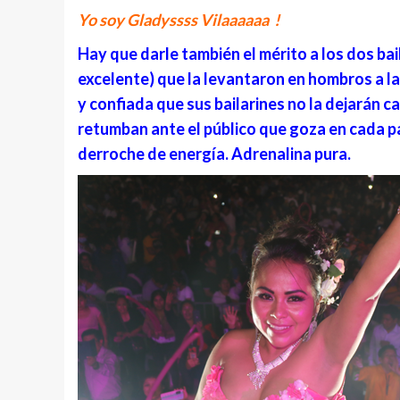
Yo soy Gladyssss Vilaaaaaa !
Hay que darle también el mérito a los dos bai
excelente) que la levantaron en hombros a la
y confiada que sus bailarines no la dejarán c
retumban ante el público que goza en cada pa
derroche de energía. Adrenalina pura.