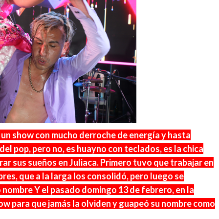
 un show con mucho derroche de energía y hasta
el pop, pero no, es huayno con teclados, es la chica
grar sus sueños en Juliaca. Primero tuvo que trabajar en
es, que a la larga los consolidó, pero luego se
io nombre Y el pasado domingo 13 de febrero, en la
how para que jamás la olviden y guapeó su nombre como