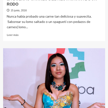
RODO
15 junio, 2016
Nunca habia probado una carne tan deliciosa y suavecita.
Saborear su lomo saltado o un spagueti con pedazos de
carnes( lomo...
Leer
Leer más
más
sobre
LA
BUENAS
CARNES
DEL
RESTAURANTE
DON
RODO