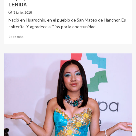
LERIDA
3 junio, 2016
Nació en Huarochirí, en el pueblo de San Mateo de Hanchor. Es
solterita. Y agradece a Dios por la oportunidad...
Leer
Leer más
más
sobre
un
poquito
de
historia
de
la
nueva
cantante
de
LERIDA