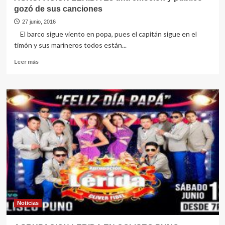
gozó de sus canciones
27 junio, 2016
El barco sigue viento en popa, pues el capitán sigue en el
timón y sus marineros todos están...
Leer
Leer más
más
sobre
AGRUPACION
LERIDA
Es
una
emoción
y
público
gozó
de
sus
canciones
Noticias