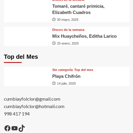
Tomaré, cantaré primicia,
Elizabeth Cuadros
30 mayo, 2025
Discos de la semana
Mix Huaycheños, Editha Larico
25 enero, 2025
Top del Mes
Sin categorí­a
Top del mes
Playa Chifrón
14 julio, 2020
cumbiayfolclor@gmail.com
cumbiayfolclor@hotmail.com
998 417 194
Facebook
YouTube
TikTok