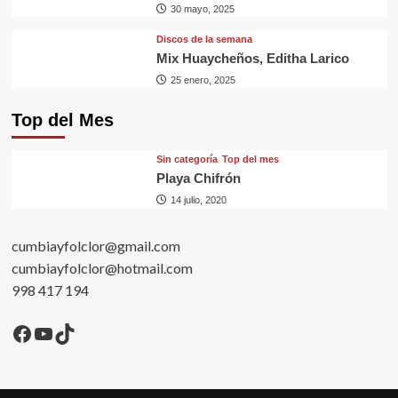
30 mayo, 2025
Discos de la semana
Mix Huaycheños, Editha Larico
25 enero, 2025
Top del Mes
Sin categorí­a
Top del mes
Playa Chifrón
14 julio, 2020
cumbiayfolclor@gmail.com
cumbiayfolclor@hotmail.com
998 417 194
Facebook
YouTube
TikTok