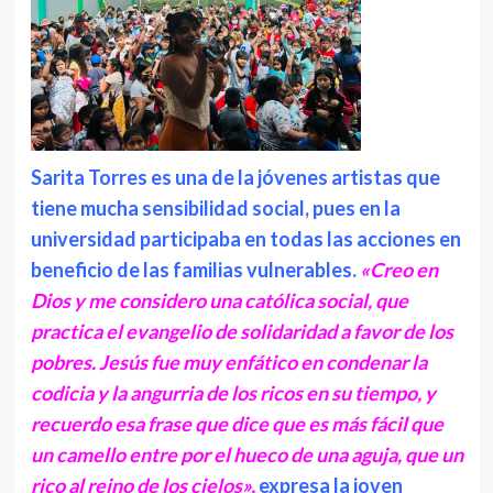
Sarita Torres es una de la jóvenes artistas que
tiene mucha sensibilidad social, pues en la
universidad participaba en todas las acciones en
beneficio de las familias vulnerables.
«Creo en
Dios y me considero una católica social, que
practica el evangelio de solidaridad a favor de los
pobres. Jesús fue muy enfático en condenar la
codicia y la angurria de los ricos en su tiempo, y
recuerdo esa frase que dice que es más fácil que
un camello entre por el hueco de una aguja, que un
rico al reino de los cielos»,
expresa la joven