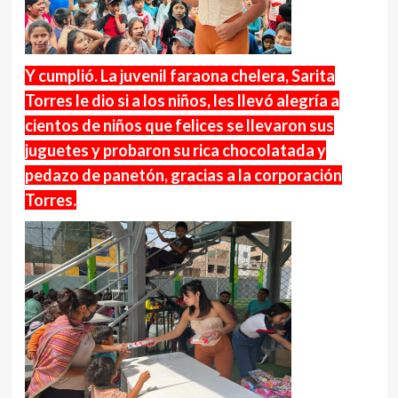
Y cumplió. La juvenil faraona chelera, Sarita
Torres le dio si a los niños, les llevó alegría a
cientos de niños que felices se llevaron sus
juguetes y probaron su rica chocolatada y
pedazo de panetón, gracias a la corporación
Torres.