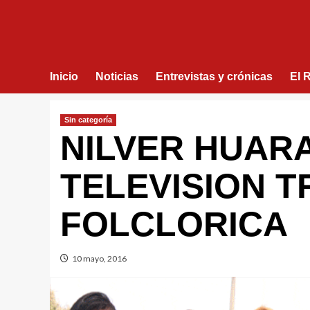
Inicio
Noticias
Entrevistas y crónicas
El 
Sin categorí­a
NILVER HUARA
TELEVISION T
FOLCLORICA
10 mayo, 2016