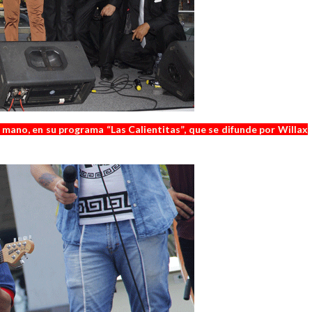
a mano, en su programa “Las Calientitas”, que se difunde por Willax