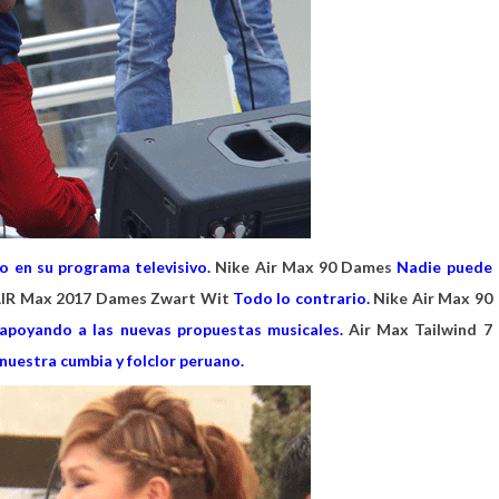
o en su programa televisivo.
Nike Air Max 90 Dames
Nadie puede
AIR Max 2017 Dames Zwart Wit
Todo lo contrario.
Nike Air Max 90
 apoyando a las nuevas propuestas musicales.
Air Max Tailwind 7
nuestra cumbia y folclor peruano.