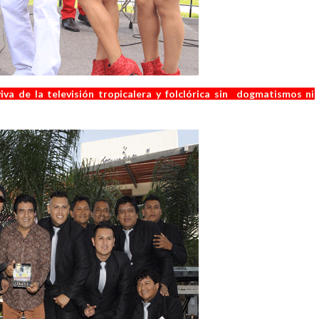
iva de la televisión tropicalera y folclórica sin dogmatismos ni