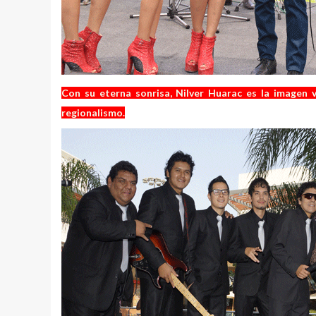
Con su eterna sonrisa, Nilver Huarac es la imagen v
regionalismo.