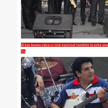
Si hay buena salsa o rock nacional también le echa un
Tv.