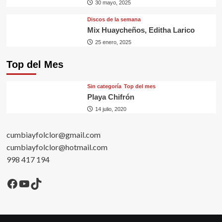
30 mayo, 2025
Discos de la semana
Mix Huaycheños, Editha Larico
25 enero, 2025
Top del Mes
Sin categorí­a
Top del mes
Playa Chifrón
14 julio, 2020
cumbiayfolclor@gmail.com
cumbiayfolclor@hotmail.com
998 417 194
Facebook
YouTube
TikTok