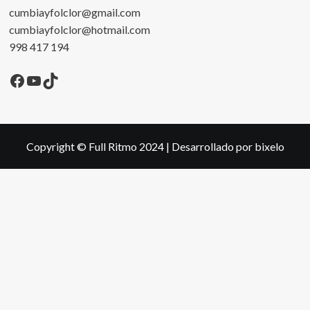
cumbiayfolclor@gmail.com
cumbiayfolclor@hotmail.com
998 417 194
Facebook
YouTube
TikTok
Copyright © Full Ritmo 2024
|
Desarrollado por bixelo