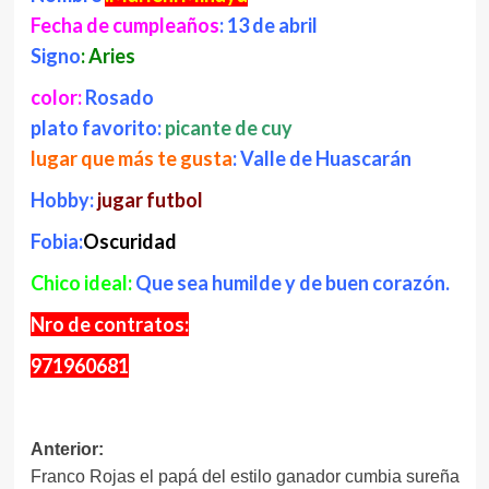
Fecha de cumpleaños
: 13 de abril
Signo
: Aries
color:
Rosado
plato favorito:
picante de cuy
lugar que más te gusta
: Valle de Huascarán
Hobby:
jugar futbol
Fobia:
Oscuridad
Chico ideal:
Que sea humilde y de buen corazón.
Nro de contratos:
971960681
Navegación
Anterior:
Franco Rojas el papá del estilo ganador cumbia sureña
de