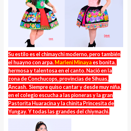
Su estilo es el chimaychi moderno, pero también
el huayno con arpa.
Marleni Minaya
es bonita,
hermosa y talentosa en el canto. Nació en la
zona de Conchucops, provincias de Sihuas,
Ancash. Siempre quiso cantar y desde muy niña,
en el colegio escucha a las pioneras y la gran
Pastorita Huaracina y la chinita Princesita de
Yungay. Y todas las grandes del chiymachi.