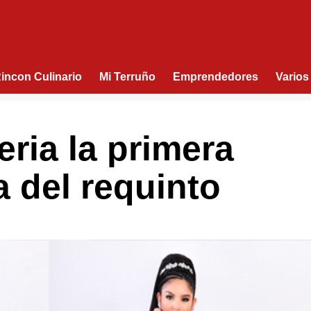
Rincon Culinario
Mi Terruño
Emprendedores
Varios
eria la primera
 del requinto