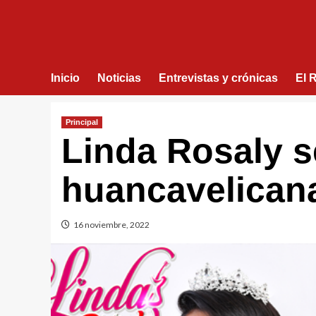
Inicio
Noticias
Entrevistas y crónicas
El 
Principal
Linda Rosaly s
huancavelicana
16 noviembre, 2022