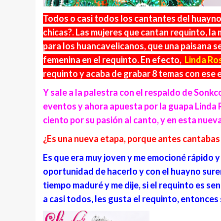
Todos o casi todos los cantantes del huayno
chicas?. Las mujeres que cantan requinto, la
para los huancavelicanos, que una paisana se 
femenina en el requinto. En efecto,
Linda Ro
requinto y acaba de grabar 8 temas con ese e
Y sale a la palestra con el respaldo de Son
eventos y ahora apuesta por la guapa Linda R
ciento por su pasión al canto, y en esta nueva
¿Es una nueva etapa, porque antes cantabas
Es que era muy joven y me emocioné rápido y q
oportunidad de hacerlo y con el huayno sureñ
tiempo maduré y me dije, si el requinto es se
a casi todos, les gusta el requinto, entonces s