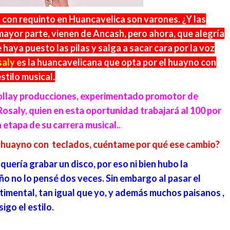
 con requinto en Huancavelica son varones. ¿Y las
 mayor parte, vienen de Ancash, pero ahora, que alegría
haya puesto las pilas y salga a sacar cara por la voz
saly
es la huancavelicana que opta por el huayno con
stilo musical.
kcollay producciones, experimentado promotor de
osaly, quien en esta oportunidad trabajará al 100 por
 etapa de su carrera musical..
 huayno con teclados, cuéntame por qué ese cambio?
uería grabar un disco, por eso ni bien hubo la
o no lo pensé dos veces. Sin embargo al pasar el
ntimental, tan igual que yo, y además muchos paisanos ,
igo el estilo.