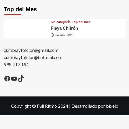
Top del Mes
Sin categorí­a
Top del mes
Playa Chifrón
14 julio, 2020
cumbiayfolclor@gmail.com
cumbiayfolclor@hotmail.com
998 417 194
Facebook
YouTube
TikTok
Copyright © Full Ritmo 2024
|
Desarrollado por bixelo