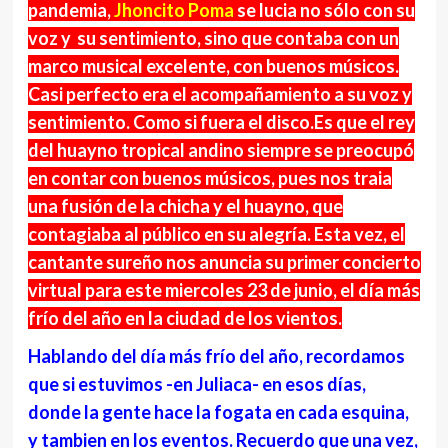
pandemia,
Jhoncito Poma
se lucia no sólo con su
voz y su sentimiento, sino que contaba con un
marco musical excelente, con buenos músicos.
Casi perfecto era el acompañamiento a su voz y
sentimiento. Como si fuera el disco.Es que el rey
del huayno tropical andino siempre se preocupó
en contar con buenos músicos, pues nos traia
una fusión de la chicha y el huayno, que
contagiaba al público en su alegría. Esta vez, el
cantante sureño nos anuncia su primer concierto
virtual para este miercoles 23 de junio, el día más
frío del año en la ciudad de los vientos.
Hablando del día más frío del año, recordamos
que si estuvimos -en Juliaca- en esos días,
donde la gente hace la fogata en cada esquina,
y tambien en los eventos. Recuerdo que una vez,