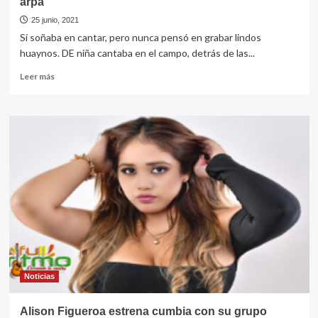
arpa
25 junio, 2021
Sí soñaba en cantar, pero nunca pensó en grabar lindos
huaynos. DE niña cantaba en el campo, detrás de las...
Leer
Leer más
más
sobre
Nuevo
estilo
con
la
voz
de
Daly
flores,
huayno
con
arpa
Noticias
Alison Figueroa estrena cumbia con su grupo