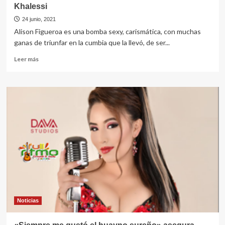
Khalessi
24 junio, 2021
Alison Figueroa es una bomba sexy, carismática, con muchas
ganas de triunfar en la cumbia que la llevó, de ser...
Leer
Leer más
más
sobre
Alison
Figueroa
estrena
cumbia
con
su
grupo
Khalessi
Noticias