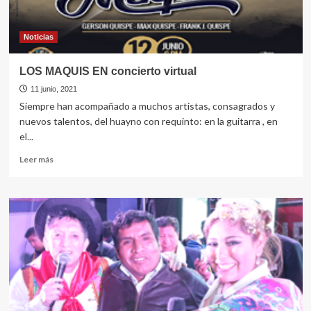
Noticias
LOS MAQUIS EN concierto virtual
11 junio, 2021
Siempre han acompañado a muchos artistas, consagrados y
nuevos talentos, del huayno con requinto: en la guitarra , en
el...
Leer
Leer más
más
sobre
LOS
MAQUIS
EN
concierto
virtual