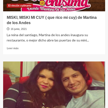
El rincón culinario
MISKI, MISKI MI CUY ( que rico mi cuy) de Martina
de los Andes
16 junio, 2021
La reina del santiago, Martina de los andes inaugura su
restaurante, o mejor dicho abre las puertas de su mini...
Leer
Leer más
más
sobre
MISKI,
MISKI
MI
CUY
(
que
rico
mi
cuy)
de
Martina