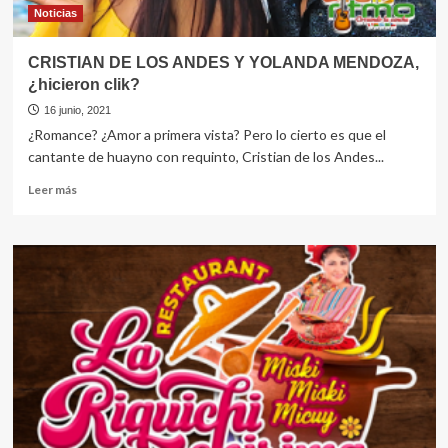
Noticias
CRISTIAN DE LOS ANDES Y YOLANDA MENDOZA,
¿hicieron clik?
16 junio, 2021
¿Romance? ¿Amor a primera vista? Pero lo cierto es que el
cantante de huayno con requinto, Cristian de los Andes...
Leer
Leer más
más
sobre
CRISTIAN
DE
LOS
ANDES
Y
YOLANDA
MENDOZA,
¿hicieron
clik?