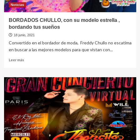
Noticias
BORDADOS CHULLO, con su modelo estrella ,
bordando tus sueños
18 junio, 2021
Convertido en el bordador de moda, Freddy Chullo no escatima
en buscar a las mejores modelos para que vistan con...
Leer
Leer más
más
sobre
BORDADOS
CHULLO,
con
su
modelo
estrella
,
bordando
tus
sueños