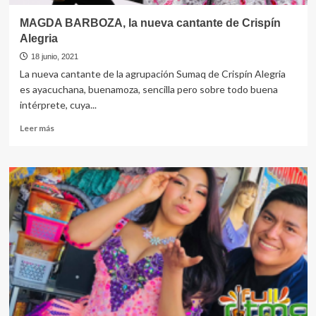
MAGDA BARBOZA, la nueva cantante de Crispín
Alegria
18 junio, 2021
La nueva cantante de la agrupación Sumaq de Crispín Alegria
es ayacuchana, buenamoza, sencilla pero sobre todo buena
intérprete, cuya...
Leer
Leer más
más
sobre
MAGDA
BARBOZA,
la
nueva
cantante
de
Crispín
Alegria