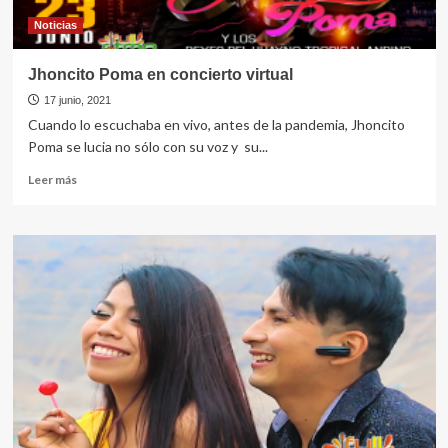
Noticias
Jhoncito Poma en concierto virtual
17 junio, 2021
Cuando lo escuchaba en vivo, antes de la pandemia, Jhoncito
Poma se lucia no sólo con su voz y su...
Leer
Leer más
más
sobre
Jhoncito
Poma
en
concierto
virtual