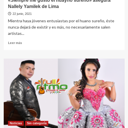
«Siempre me gustó el huayno sureño» asegura
Nallely Yamilek de Lima
22 junio, 2021
Mientra haya jóvenes entusiastas por el huano sureño, éste
nunca dejará de existir y es más, no necesariamente salen
artistas...
Leer
Leer más
más
sobre
«Siempre
me
gustó
el
huayno
sureño»
asegura
Nallely
Yamilek
de
Lima
Noticias
Sin categorí­a