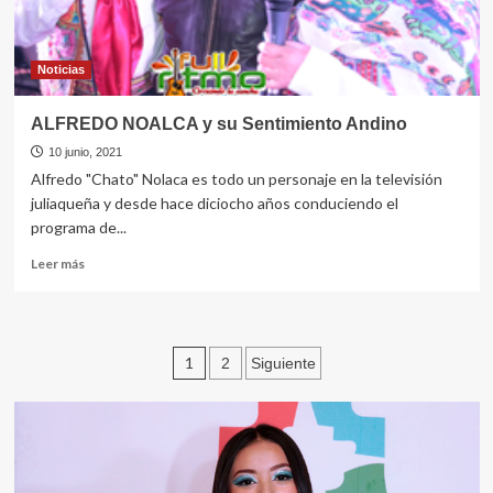
Noticias
ALFREDO NOALCA y su Sentimiento Andino
10 junio, 2021
Alfredo "Chato" Nolaca es todo un personaje en la televisión
juliaqueña y desde hace diciocho años conduciendo el
programa de...
Leer
Leer más
más
sobre
ALFREDO
NOALCA
Navegación
1
2
Siguiente
y
su
de
Sentimiento
entradas
Andino