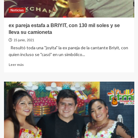
de
los
Noticias
Andes
ex pareja estafa a BRIYIT, con 130 mil soles y se
lleva su camioneta
15 junio, 2021
Resultó toda una "joyita" la ex pareja de la cantante Briyit, con
quien incluso se "casó" en un simbólico...
Leer
Leer más
más
sobre
ex
pareja
estafa
a
BRIYIT,
con
130
mil
soles
y