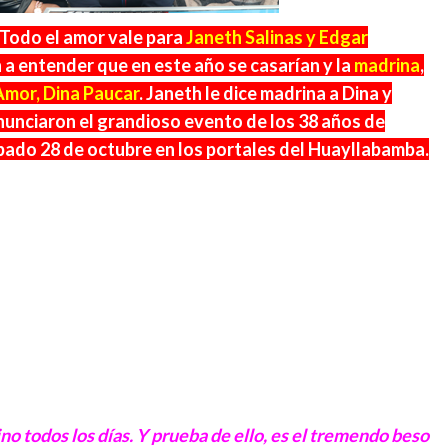
. Todo el amor vale para
Janeth Salinas y Edgar
 a entender que en este año se casarían y la
madrina
,
Amor, Dina Paucar
. Janeth le dice madrina a Dina y
unciaron el grandioso evento de los 38 años de
sábado 28 de octubre en los portales del Huayllabamba.
ino todos los días. Y prueba de ello, es el tremendo beso