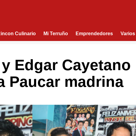
Rincon Culinario
Mi Terruño
Emprendedores
Varios
 y Edgar Cayetano
a Paucar madrina