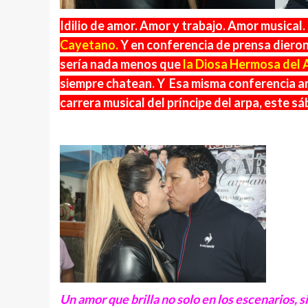
Idilio de amor. Amor y trabajo. Amor musical
Cayetano.
Y en conferencia de prensa dieron
sería nada menos que
la Diosa Hermosa del 
siempre chatean. Y Esa misma conferencia an
carrera musical del príncipe del arpa, este 
Un amor que brilla no solo en los escenarios, s