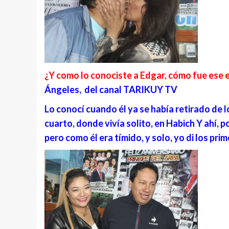
¿Y como lo conociste a Edgar, cómo fue ese 
Ángeles, del canal TARIKUY TV
Lo conocí cuando él ya se había retirado de l
cuarto, donde vivía solito, en Habich Y ahí, p
pero como él era tímido, y solo, yo di los pri