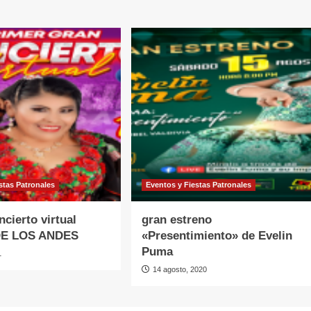
stas Patronales
Eventos y Fiestas Patronales
ncierto virtual
gran estreno
DE LOS ANDES
«Presentimiento» de Evelin
Puma
1
14 agosto, 2020