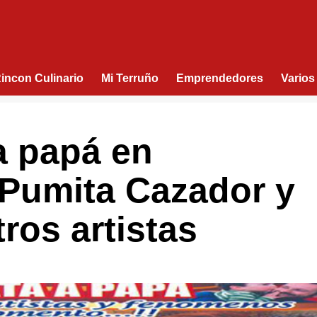
Rincon Culinario
Mi Terruño
Emprendedores
Varios
a papá en
Pumita Cazador y
tros artistas