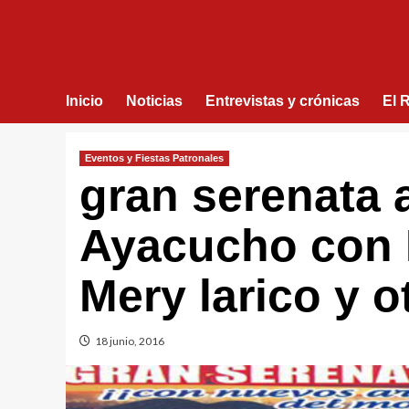
Inicio
Noticias
Entrevistas y crónicas
El 
Eventos y Fiestas Patronales
gran serenata 
Ayacucho con 
Mery larico y o
18 junio, 2016