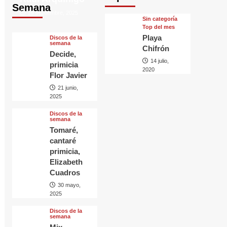
Semana
29 septiembre, 2025
Sin categorí­a
Top del mes
Playa
Discos de la
semana
Chifrón
Decide,
14 julio,
primicia
2020
Flor Javier
21 junio,
2025
Discos de la
semana
Tomaré,
cantaré
primicia,
Elizabeth
Cuadros
30 mayo,
2025
Discos de la
semana