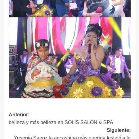
Navegación
Anterior:
belleza y más belleza en SOLIS SALON & SPA
de
Siguiente:
entradas
Yesenia Saenz la ancashina más querida festejó a lo